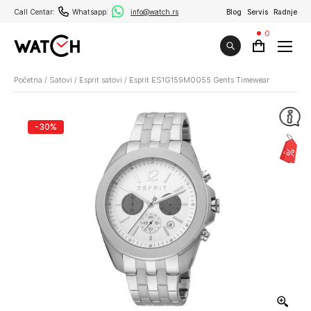
Call Centar:
Whatsapp:
info@watch.rs
Blog
Servis
Radnje
0
Početna
/
Satovi
/
Esprit satovi
/
Esprit ES1G159M0055 Gents Timewear
-30%