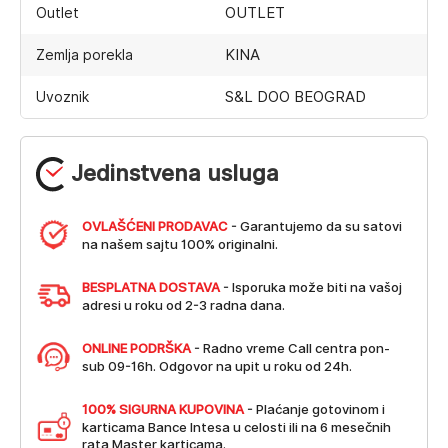
OUTLET
Outlet
KINA
Zemlja porekla
S&L DOO BEOGRAD
Uvoznik
Jedinstvena usluga
OVLAŠĆENI PRODAVAC
- Garantujemo da su satovi
na našem sajtu 100% originalni.
BESPLATNA DOSTAVA
- Isporuka može biti na vašoj
adresi u roku od 2-3 radna dana.
ONLINE PODRŠKA
- Radno vreme Call centra pon-
sub 09-16h. Odgovor na upit u roku od 24h.
100% SIGURNA KUPOVINA
- Plaćanje gotovinom i
karticama Bance Intesa u celosti ili na 6 mesečnih
rata Master karticama.