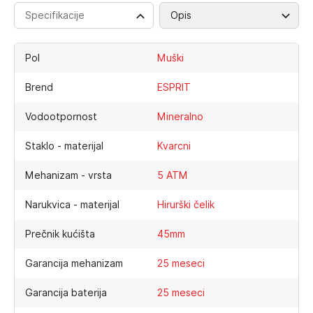
Specifikacije
Opis
Pol
Muški
Brend
ESPRIT
Vodootpornost
Mineralno
Staklo - materijal
Kvarcni
Mehanizam - vrsta
5 ATM
Narukvica - materijal
Hirurški čelik
Prečnik kućišta
45mm
Garancija mehanizam
25 meseci
Garancija baterija
25 meseci