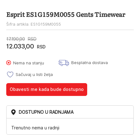
Esprit ES1G159M0055 Gents Timewear
Šifra artikla: ES1G159M0055
Originalna
Trenutna
17.190,00
RSD
12.033,00
cena
cena
RSD
je
je:
Besplatna dostava
Nema na stanju
bila:
12.033,00RSD.
17.190,00RSD.
Sačuvaj u listi želja
Obavesti me kada bude dostupno
DOSTUPNO U RADNJAMA
Trenutno nema u radnji