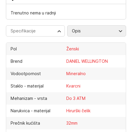
Trenutno nema u radnji
Specifikacije
Opis
Pol
Ženski
Brend
DANIEL WELLINGTON
Vodootpornost
Mineralno
Staklo - materijal
Kvarcni
Mehanizam - vrsta
Do 3 ATM
Narukvica - materijal
Hirurški čelik
Prečnik kućišta
32mm