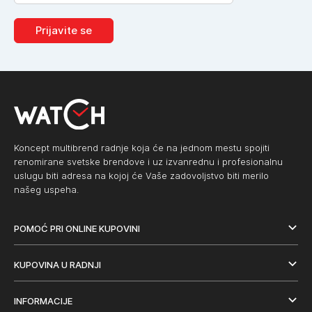
Prijavite se
Koncept multibrend radnje koja će na jednom mestu spojiti
renomirane svetske brendove i uz izvanrednu i profesionalnu
uslugu biti adresa na kojoj će Vaše zadovoljstvo biti merilo
našeg uspeha.
POMOĆ PRI ONLINE KUPOVINI
KUPOVINA U RADNJI
INFORMACIJE