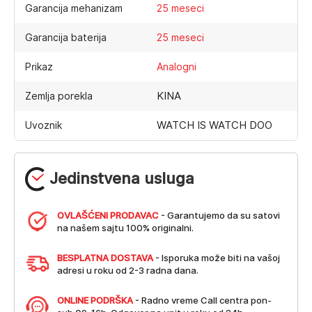
Garancija mehanizam
25 meseci
Garancija baterija
25 meseci
Prikaz
Analogni
KINA
Zemlja porekla
WATCH IS WATCH DOO
Uvoznik
Jedinstvena usluga
OVLAŠĆENI PRODAVAC
- Garantujemo da su satovi
na našem sajtu 100% originalni.
BESPLATNA DOSTAVA
- Isporuka može biti na vašoj
adresi u roku od 2-3 radna dana.
ONLINE PODRŠKA
- Radno vreme Call centra pon-