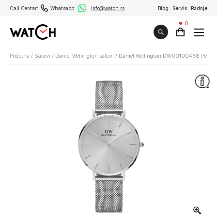
Call Centar:
Whatsapp:
info@watch.rs
Blog
Servis
Radnje
0
Početna
/
Satovi
/
Daniel Wellington satovi
/
Daniel Wellington DW00100468 Petite