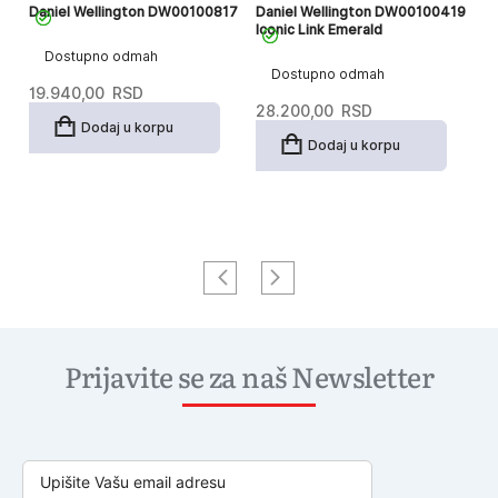
13
Daniel Wellington DW00100817
Daniel Wellington DW00100419
Da
Iconic Link Emerald
Pe
Dostupno odmah
Dostupno odmah
19.940,00
RSD
28.200,00
RSD
1
Dodaj u korpu
Dodaj u korpu
Prijavite se za naš Newsletter