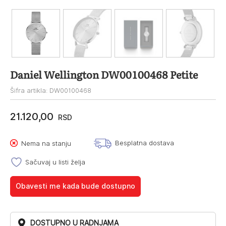
Daniel Wellington DW00100468 Petite
Šifra artikla: DW00100468
21.120,00
RSD
Besplatna dostava
Nema na stanju
Sačuvaj u listi želja
Obavesti me kada bude dostupno
DOSTUPNO U RADNJAMA