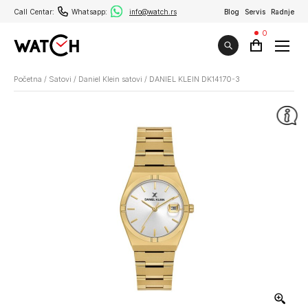
Call Centar:
Whatsapp:
info@watch.rs
Blog
Servis
Radnje
0
Početna
/
Satovi
/
Daniel Klein satovi
/
DANIEL KLEIN DK14170-3