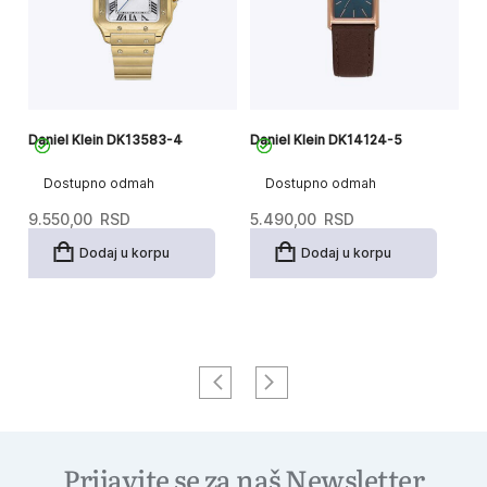
Daniel Klein DK13583-4
Daniel Klein DK14124-5
Da
Dostupno odmah
Dostupno odmah
9.550,00
RSD
5.490,00
RSD
6
Dodaj u korpu
Dodaj u korpu
Prijavite se za naš Newsletter