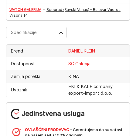
-
WATCH GALERIJA
Beograd (Savski Venac) - Bulevar Vudroa
Vilsona 14
Specifikacije
Brend
DANIEL KLEIN
Dostupnost
SC Galerija
KINA
Zemlja porekla
EKI & KALE company
Uvoznik
export-import d.o.o.
Jedinstvena usluga
OVLAŠĆENI PRODAVAC
- Garantujemo da su satovi
na našem sajtu 100% originalni.