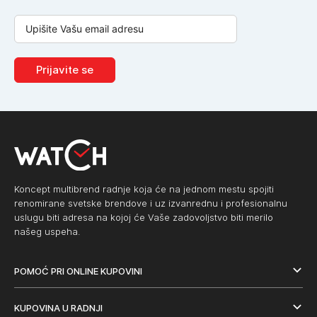
Prijavite se
Koncept multibrend radnje koja će na jednom mestu spojiti
renomirane svetske brendove i uz izvanrednu i profesionalnu
uslugu biti adresa na kojoj će Vaše zadovoljstvo biti merilo
našeg uspeha.
POMOĆ PRI ONLINE KUPOVINI
KUPOVINA U RADNJI