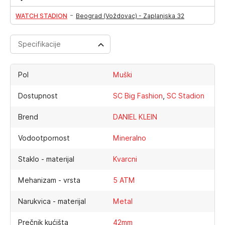
-
WATCH STADION
Beograd (Voždovac) - Zaplanjska 32
Specifikacije
Pol
Muški
,
Dostupnost
SC Big Fashion
SC Stadion
Brend
DANIEL KLEIN
Vodootpornost
Mineralno
Staklo - materijal
Kvarcni
Mehanizam - vrsta
5 ATM
Narukvica - materijal
Metal
Prečnik kućišta
42mm