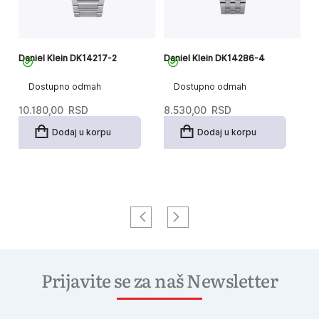
Daniel Klein DK14217-2
Daniel Klein DK14286-4
Da
Dostupno odmah
Dostupno odmah
10.180,00
RSD
8.530,00
RSD
9
Dodaj u korpu
Dodaj u korpu
Prijavite se za naš Newsletter