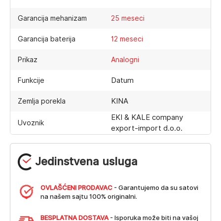
Garancija mehanizam
25 meseci
Garancija baterija
12 meseci
Prikaz
Analogni
Datum
Funkcije
KINA
Zemlja porekla
EKI & KALE company
Uvoznik
export-import d.o.o.
Jedinstvena usluga
OVLAŠĆENI PRODAVAC
- Garantujemo da su satovi
na našem sajtu 100% originalni.
BESPLATNA DOSTAVA
- Isporuka može biti na vašoj