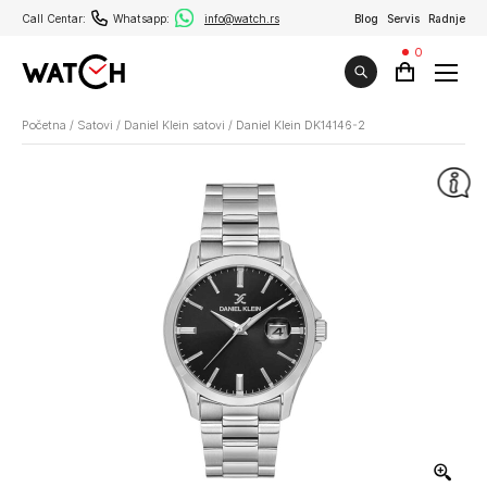
Call Centar:
Whatsapp:
info@watch.rs
Blog
Servis
Radnje
0
Početna
/
Satovi
/
Daniel Klein satovi
/
Daniel Klein DK14146-2