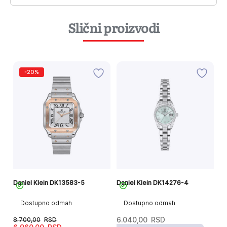
Slični proizvodi
-20%
Daniel Klein DK13583-5
Daniel Klein DK14276-4
Da
Dostupno odmah
Dostupno odmah
8.700,00
RSD
6.040,00
RSD
8
Originalna
Trenutna