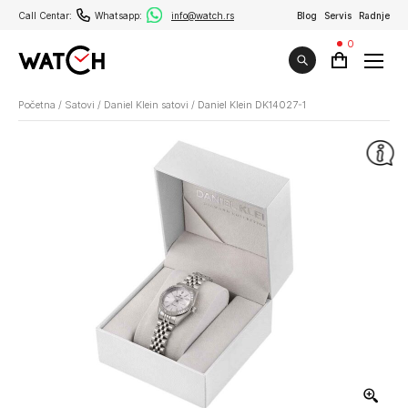
Call Centar:
Whatsapp:
info@watch.rs
Blog
Servis
Radnje
0
Početna
/
Satovi
/
Daniel Klein satovi
/
Daniel Klein DK14027-1