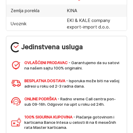
KINA
Zemlja porekla
EKI & KALE company
Uvoznik
export-import d.o.o.
Jedinstvena usluga
OVLAŠĆENI PRODAVAC
- Garantujemo da su satovi
na našem sajtu 100% originalni.
BESPLATNA DOSTAVA
- Isporuka može biti na vašoj
adresi u roku od 2-3 radna dana.
ONLINE PODRŠKA
- Radno vreme Call centra pon-
sub 09-16h. Odgovor na upit u roku od 24h.
100% SIGURNA KUPOVINA
- Plaćanje gotovinom i
karticama Bance Intesa u celosti ili na 6 mesečnih
rata Master karticama.