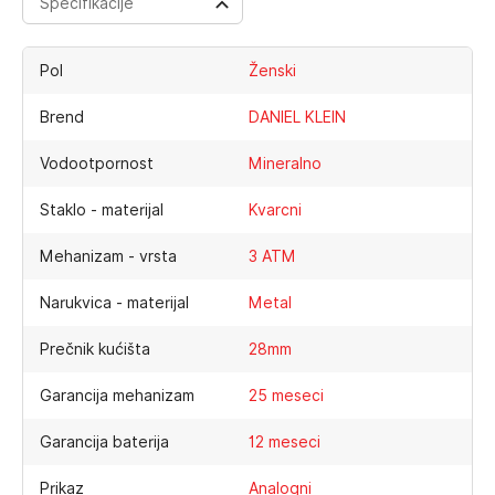
Specifikacije
Pol
Ženski
Brend
DANIEL KLEIN
Vodootpornost
Mineralno
Staklo - materijal
Kvarcni
Mehanizam - vrsta
3 ATM
Narukvica - materijal
Metal
Prečnik kućišta
28mm
Garancija mehanizam
25 meseci
Garancija baterija
12 meseci
Prikaz
Analogni