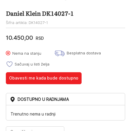
Daniel Klein DK14027-1
Šifra artikla: DK14027-1
10.450,00
RSD
Besplatna dostava
Nema na stanju
Sačuvaj u listi želja
Obavesti me kada bude dostupno
DOSTUPNO U RADNJAMA
Trenutno nema u radnji