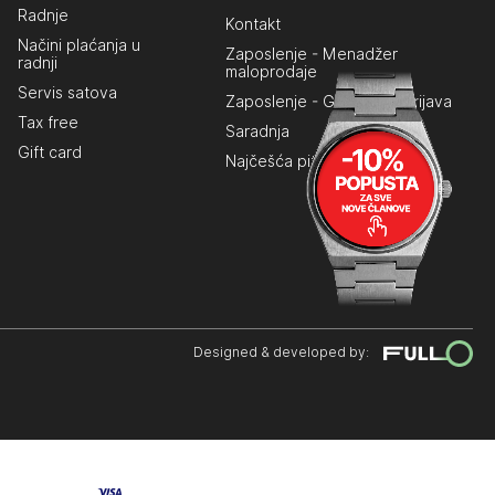
Radnje
Kontakt
Načini plaćanja u
Zaposlenje - Menadžer
radnji
maloprodaje
Servis satova
Zaposlenje - Generalna prijava
Tax free
Saradnja
Gift card
Najčešća pitanja
Designed & developed by: