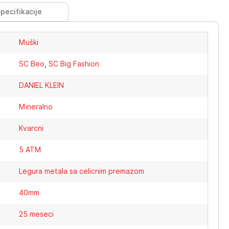
pecifikacije
Muški
SC Beo
,
SC Big Fashion
DANIEL KLEIN
Mineralno
Kvarcni
5 ATM
Legura metala sa celicnim premazom
40mm
25 meseci