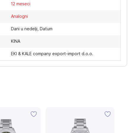
12 meseci
Analogni
Dani u nedelji, Datum
KINA
EKI & KALE company export-import d.o.o.