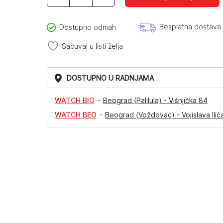
DK14009-
1
količina
Besplatna dostava
Dostupno odmah
Sačuvaj u listi želja
DOSTUPNO U RADNJAMA
-
WATCH BIG
Beograd (Palilula) - Višnjička 84
-
WATCH BEO
Beograd (Voždovac) - Vojislava Ilić