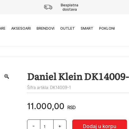
Besplatna
dostava
ARE
AKSESOARI
BRENDOVI
OUTLET
SMART
POKLONI
Daniel Klein DK14009
Šifra artikla: DK14009-1
11.000,00
RSD
Daniel
Dodaj u korpu
Klein