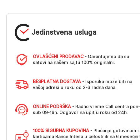
Jedinstvena usluga
OVLAŠĆENI PRODAVAC
- Garantujemo da su
satovi na našem sajtu 100% originalni.
BESPLATNA DOSTAVA
- Isporuka može biti na
vašoj adresi u roku od 2-3 radna dana.
ONLINE PODRŠKA
- Radno vreme Call centra pon
sub 09-16h. Odgovor na upit u roku od 24h.
100% SIGURNA KUPOVINA
- Plaćanje gotovinom i
karticama Bance Intesa u celosti ili na 6 mesečni