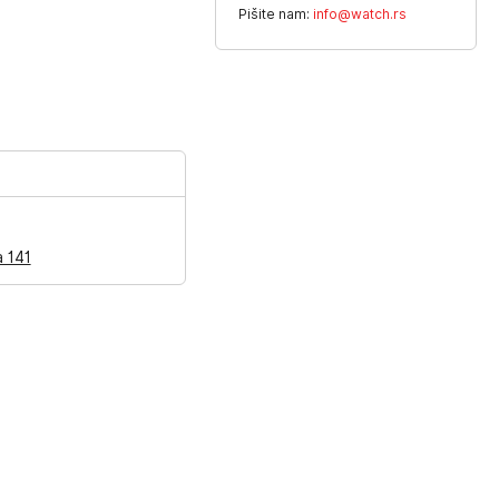
Pišite nam:
info@watch.rs
a 141