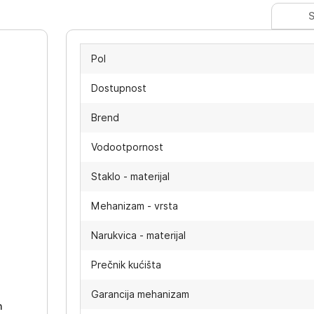
S
Pol
Dostupnost
Brend
Vodootpornost
Staklo - materijal
Mehanizam - vrsta
Narukvica - materijal
-
Prečnik kućišta
Garancija mehanizam
h