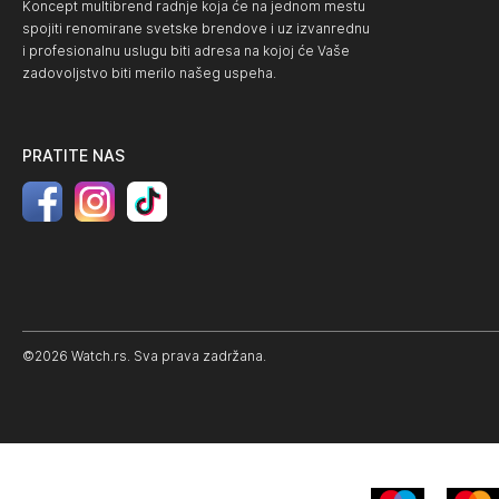
Koncept multibrend radnje koja će na jednom mestu
spojiti renomirane svetske brendove i uz izvanrednu
i profesionalnu uslugu biti adresa na kojoj će Vaše
zadovoljstvo biti merilo našeg uspeha.
PRATITE NAS
©2026 Watch.rs. Sva prava zadržana.