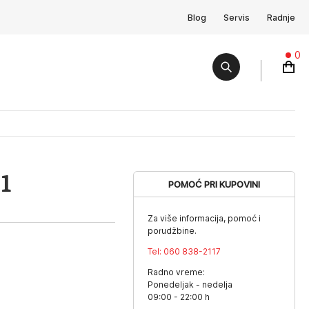
Blog
Servis
Radnje
0
-1
POMOĆ PRI KUPOVINI
Za više informacija, pomoć i
porudžbine.
Tel:
060 838-2117
Radno vreme:
Ponedeljak - nedelja
09:00 - 22:00 h