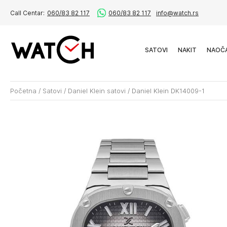
Call Centar:
060/83 82 117
060/83 82 117
info@watch.rs
SATOVI
NAKIT
NAOČ
Početna
/
Satovi
/
Daniel Klein satovi
/
Daniel Klein DK14009-1