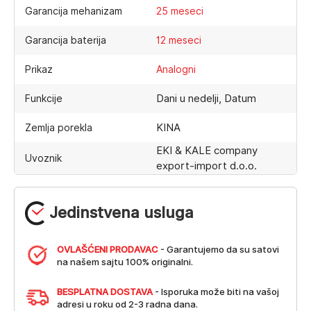
Garancija mehanizam
25 meseci
Garancija baterija
12 meseci
Prikaz
Analogni
Dani u nedelji, Datum
Funkcije
KINA
Zemlja porekla
EKI & KALE company
Uvoznik
export-import d.o.o.
Jedinstvena usluga
OVLAŠĆENI PRODAVAC
- Garantujemo da su satovi
na našem sajtu 100% originalni.
BESPLATNA DOSTAVA
- Isporuka može biti na vašoj
adresi u roku od 2-3 radna dana.