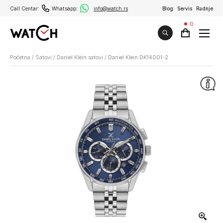
Call Centar:
Whatsapp:
info@watch.rs
Blog
Servis
Radnje
0
Početna
/
Satovi
/
Daniel Klein satovi
/
Daniel Klein DK14001-2