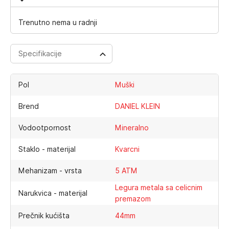
Trenutno nema u radnji
Specifikacije
Pol
Muški
Brend
DANIEL KLEIN
Vodootpornost
Mineralno
Staklo - materijal
Kvarcni
Mehanizam - vrsta
5 ATM
Legura metala sa celicnim
Narukvica - materijal
premazom
Prečnik kućišta
44mm