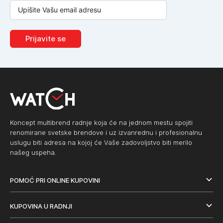
Prijavite se
Koncept multibrend radnje koja će na jednom mestu spojiti
renomirane svetske brendove i uz izvanrednu i profesionalnu
uslugu biti adresa na kojoj će Vaše zadovoljstvo biti merilo
našeg uspeha.
POMOĆ PRI ONLINE KUPOVINI
KUPOVINA U RADNJI