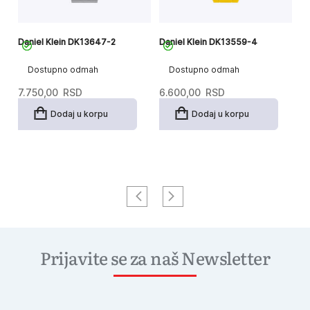
Daniel Klein DK13647-2
Daniel Klein DK13559-4
Da
Dostupno odmah
Dostupno odmah
7.750,00
RSD
6.600,00
RSD
9
Dodaj u korpu
Dodaj u korpu
Prijavite se za naš Newsletter