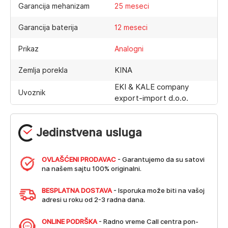
Garancija mehanizam
25 meseci
Garancija baterija
12 meseci
Prikaz
Analogni
KINA
Zemlja porekla
EKI & KALE company
Uvoznik
export-import d.o.o.
Jedinstvena usluga
OVLAŠĆENI PRODAVAC
- Garantujemo da su satovi
na našem sajtu 100% originalni.
BESPLATNA DOSTAVA
- Isporuka može biti na vašoj
adresi u roku od 2-3 radna dana.
ONLINE PODRŠKA
- Radno vreme Call centra pon-