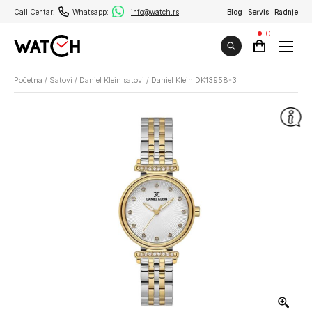
Call Centar:
Whatsapp:
info@watch.rs
Blog
Servis
Radnje
0
Početna
/
Satovi
/
Daniel Klein satovi
/
Daniel Klein DK13958-3