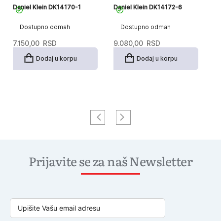
Daniel Klein DK14170-1
Daniel Klein DK14172-6
Da
Dostupno odmah
Dostupno odmah
7.150,00
RSD
9.080,00
RSD
6
Dodaj u korpu
Dodaj u korpu
Prijavite se za naš Newsletter