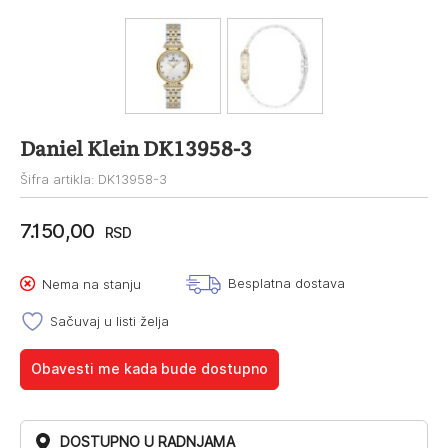
Daniel Klein DK13958-3
Šifra artikla: DK13958-3
7.150,00
RSD
Besplatna dostava
Nema na stanju
Sačuvaj u listi želja
Obavesti me kada bude dostupno
DOSTUPNO U RADNJAMA