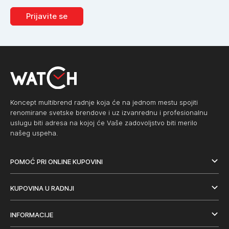
Prijavite se
Koncept multibrend radnje koja će na jednom mestu spojiti
renomirane svetske brendove i uz izvanrednu i profesionalnu
uslugu biti adresa na kojoj će Vaše zadovoljstvo biti merilo
našeg uspeha.
POMOĆ PRI ONLINE KUPOVINI
KUPOVINA U RADNJI
INFORMACIJE