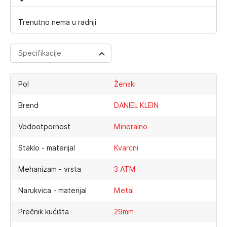
Trenutno nema u radnji
Specifikacije
Pol
Ženski
Brend
DANIEL KLEIN
Vodootpornost
Mineralno
Staklo - materijal
Kvarcni
Mehanizam - vrsta
3 ATM
Narukvica - materijal
Metal
Prečnik kućišta
29mm