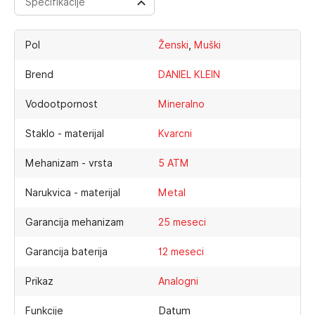
Specifikacije
,
Pol
Ženski
Muški
Brend
DANIEL KLEIN
Vodootpornost
Mineralno
Staklo - materijal
Kvarcni
Mehanizam - vrsta
5 ATM
Narukvica - materijal
Metal
Garancija mehanizam
25 meseci
Garancija baterija
12 meseci
Prikaz
Analogni
Datum
Funkcije