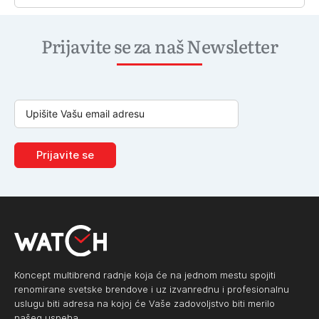
Prijavite se za naš Newsletter
Prijavite se
Koncept multibrend radnje koja će na jednom mestu spojiti
renomirane svetske brendove i uz izvanrednu i profesionalnu
uslugu biti adresa na kojoj će Vaše zadovoljstvo biti merilo
našeg uspeha.