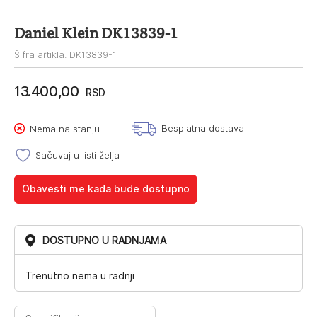
Daniel Klein DK13839-1
Šifra artikla: DK13839-1
13.400,00
RSD
Besplatna dostava
Nema na stanju
Sačuvaj u listi želja
Obavesti me kada bude dostupno
DOSTUPNO U RADNJAMA
Trenutno nema u radnji