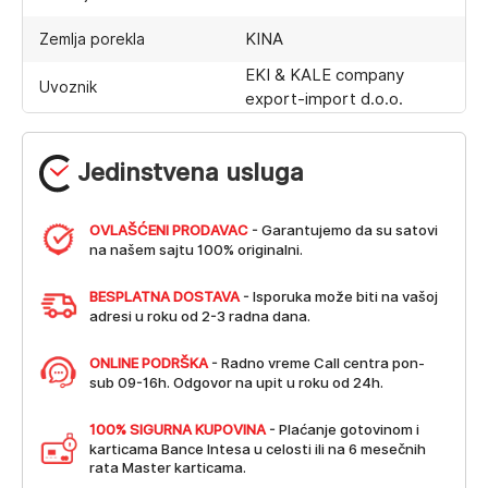
KINA
Zemlja porekla
EKI & KALE company
Uvoznik
export-import d.o.o.
Jedinstvena usluga
OVLAŠĆENI PRODAVAC
- Garantujemo da su satovi
na našem sajtu 100% originalni.
BESPLATNA DOSTAVA
- Isporuka može biti na vašoj
adresi u roku od 2-3 radna dana.
ONLINE PODRŠKA
- Radno vreme Call centra pon-
sub 09-16h. Odgovor na upit u roku od 24h.
100% SIGURNA KUPOVINA
- Plaćanje gotovinom i
karticama Bance Intesa u celosti ili na 6 mesečnih
rata Master karticama.