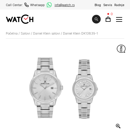
Call Centar:
Whatsapp:
info@watch.rs
Blog
Servis
Radnje
0
Početna
/
Satovi
/
Daniel Klein satovi
/
Daniel Klein DK13839-1