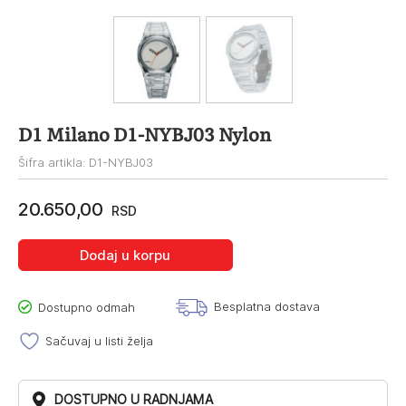
D1 Milano D1-NYBJ03 Nylon
Šifra artikla: D1-NYBJ03
20.650,00
RSD
Dodaj u korpu
Besplatna dostava
Dostupno odmah
Sačuvaj u listi želja
DOSTUPNO U RADNJAMA