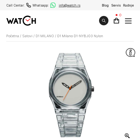
Call Centar:
Whatsapp:
info@watch.rs
Blog
Servis
Radnje
0
Početna
/
Satovi
/
D1 MILANO
/
D1 Milano D1-NYBJ03 Nylon