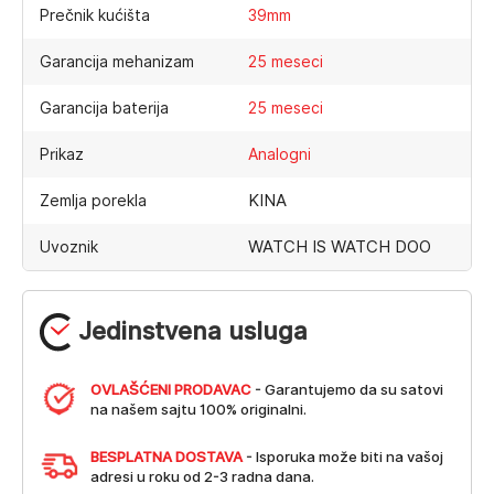
Prečnik kućišta
39mm
Garancija mehanizam
25 meseci
Garancija baterija
25 meseci
Prikaz
Analogni
KINA
Zemlja porekla
WATCH IS WATCH DOO
Uvoznik
Jedinstvena usluga
OVLAŠĆENI PRODAVAC
- Garantujemo da su satovi
na našem sajtu 100% originalni.
BESPLATNA DOSTAVA
- Isporuka može biti na vašoj
adresi u roku od 2-3 radna dana.