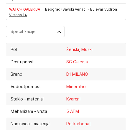
-
WATCH GALERIJA
Beograd (Savski Venac) - Bulevar Vudroa
Vilsona 14
Specifikacije
,
Pol
Ženski
Muški
Dostupnost
SC Galerija
Brend
D1 MILANO
Vodootpornost
Mineralno
Staklo - materijal
Kvarcni
Mehanizam - vrsta
5 ATM
Narukvica - materijal
Polikarbonat