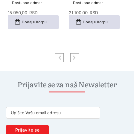
Dostupno odmah
Dostupno odmah
15.950,00
RSD
21.100,00
RSD
2
Dodaj u korpu
Dodaj u korpu
Prijavite se za naš Newsletter
Prijavite se