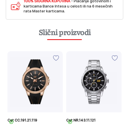
100% SIGURNA KUPOVINA
- Plaćanje gotovinom i
karticama Bance Intesa u celosti ili na 6 mesečnih
rata Master karticama.
Slični proizvodi
Cat CC.191.21.119
Cat NR.143.11.121
Ca