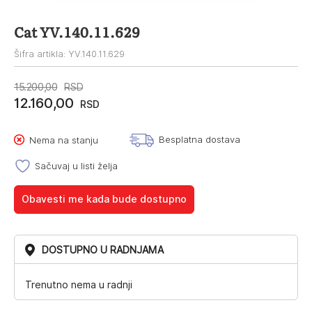
Cat YV.140.11.629
Šifra artikla: YV.140.11.629
Originalna
Trenutna
15.200,00
RSD
12.160,00
cena
cena
RSD
je
je:
Besplatna dostava
Nema na stanju
bila:
12.160,00RSD.
15.200,00RSD.
Sačuvaj u listi želja
Obavesti me kada bude dostupno
DOSTUPNO U RADNJAMA
Trenutno nema u radnji