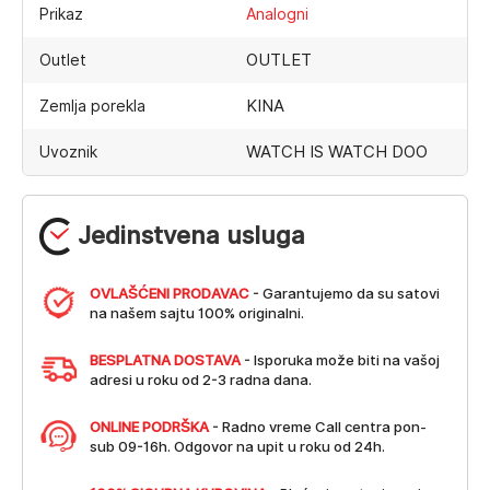
Prikaz
Analogni
OUTLET
Outlet
KINA
Zemlja porekla
WATCH IS WATCH DOO
Uvoznik
Jedinstvena usluga
OVLAŠĆENI PRODAVAC
- Garantujemo da su satovi
na našem sajtu 100% originalni.
BESPLATNA DOSTAVA
- Isporuka može biti na vašoj
adresi u roku od 2-3 radna dana.
ONLINE PODRŠKA
- Radno vreme Call centra pon-
sub 09-16h. Odgovor na upit u roku od 24h.