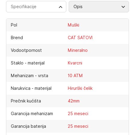
Specifikacije
Opis
Pol
Muški
Brend
CAT SATOVI
Vodootpornost
Mineralno
Staklo - materijal
Kvarcni
Mehanizam - vrsta
10 ATM
Narukvica - materijal
Hirurški čelik
Prečnik kućišta
42mm
Garancija mehanizam
25 meseci
Garancija baterija
25 meseci