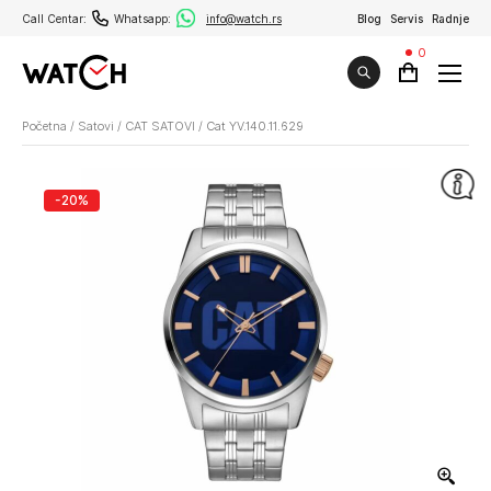
Call Centar:
Whatsapp:
info@watch.rs
Blog
Servis
Radnje
0
Početna
/
Satovi
/
CAT SATOVI
/
Cat YV.140.11.629
-20%