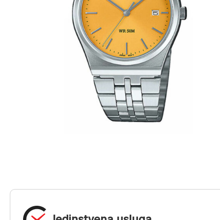
Jedinstvena usluga