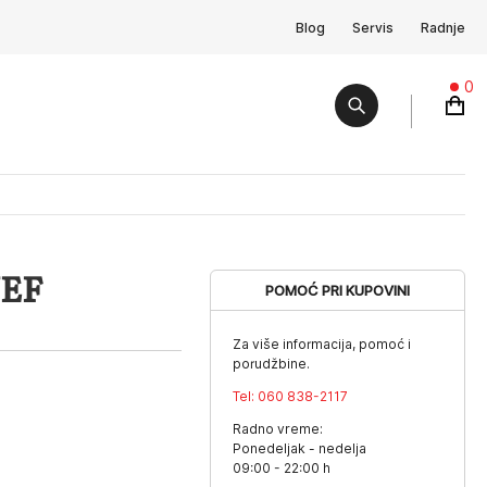
Blog
Servis
Radnje
0
VEF
POMOĆ PRI KUPOVINI
Za više informacija, pomoć i
porudžbine.
Tel:
060 838-2117
Radno vreme:
Ponedeljak - nedelja
09:00 - 22:00 h