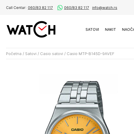
Call Centar:
060/83 82 117
060/83 82 117
info@watch.rs
SATOVI
NAKIT
NAOČ
Početna
/
Satovi
/
Casio satovi
/
Casio MTP-B145D-9AVEF