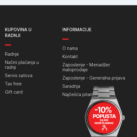
KUPOVINA U
INFORMACIJE
RADNJI
O nama
Radnje
Kontakt
Načini plaćanja u
Zaposlenje - Menadžer
radnji
maloprodaje
Servis satova
Zaposlenje - Generalna prijava
Tax free
Saradnja
Gift card
Najčešća pitanja