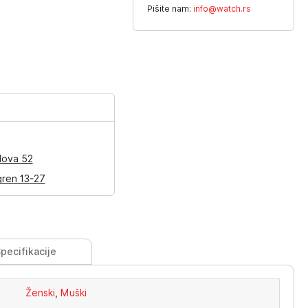
Pišite nam:
info@watch.rs
lova 52
gren 13-27
pecifikacije
Ženski
,
Muški