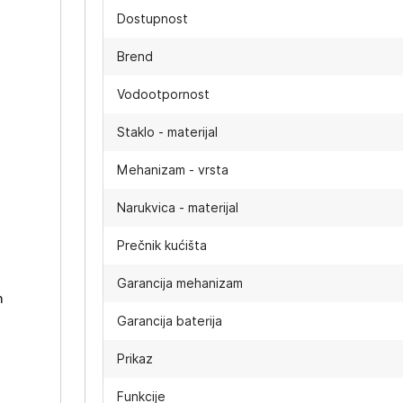
Dostupnost
Brend
Vodootpornost
Staklo - materijal
Mehanizam - vrsta
Narukvica - materijal
-
Prečnik kućišta
Garancija mehanizam
h
Garancija baterija
Prikaz
Funkcije