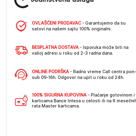
OVLAŠĆENI PRODAVAC
- Garantujemo da su
satovi na našem sajtu 100% originalni.
BESPLATNA DOSTAVA
- Isporuka može biti na
vašoj adresi u roku od 2-3 radna dana.
ONLINE PODRŠKA
- Radno vreme Call centra pon
sub 09-16h. Odgovor na upit u roku od 24h.
100% SIGURNA KUPOVINA
- Plaćanje gotovinom i
karticama Bance Intesa u celosti ili na 6 mesečni
rata Master karticama.