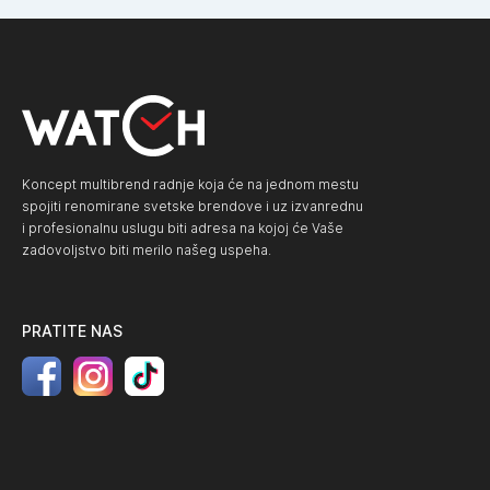
Koncept multibrend radnje koja će na jednom mestu
spojiti renomirane svetske brendove i uz izvanrednu
i profesionalnu uslugu biti adresa na kojoj će Vaše
zadovoljstvo biti merilo našeg uspeha.
PRATITE NAS