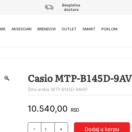
Besplatna
dostava
ARE
AKSESOARI
BRENDOVI
OUTLET
SMART
POKLONI
Casio MTP-B145D-9A
Šifra artikla: MTP-B145D-9AVEF
10.540,00
RSD
Casio
Dodaj u korpu
MTP-