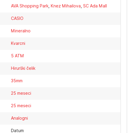
AVA Shopping Park
,
Knez Mihailova
,
SC Ada Mall
CASIO
Mineralno
Kvarcni
5 ATM
Hirurški čelik
35mm
25 meseci
25 meseci
Analogni
Datum