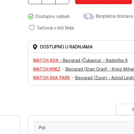
B145D-
9AVEF
količina
Besplatna dostava
Dostupno odmah
Sačuvaj u listi želja
DOSTUPNO U RADNJAMA
WATCH ADA
-
Beograd (Čukarica) - Radnička 9
-
WATCH KNEZ
Beograd (Stari Grad) - Knez Mihai
-
WATCH AVA PARK
Beograd (Zuce) - Astrid Lind
S
Pol