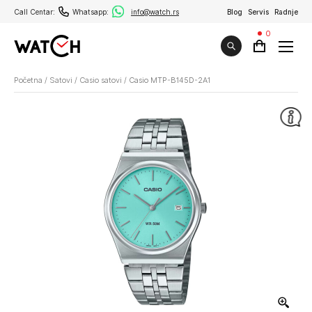
Call Centar:
Whatsapp:
info@watch.rs
Blog
Servis
Radnje
0
Početna
/
Satovi
/
Casio satovi
/
Casio MTP-B145D-2A1