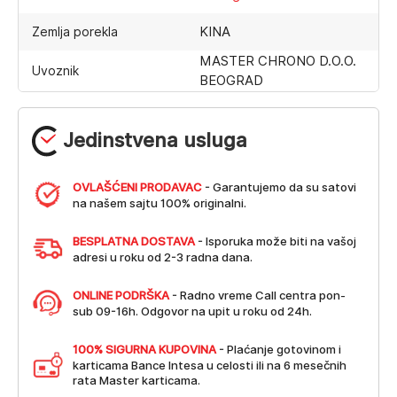
KINA
Zemlja porekla
MASTER CHRONO D.O.O.
Uvoznik
BEOGRAD
Jedinstvena usluga
OVLAŠĆENI PRODAVAC
- Garantujemo da su satovi
na našem sajtu 100% originalni.
BESPLATNA DOSTAVA
- Isporuka može biti na vašoj
adresi u roku od 2-3 radna dana.
ONLINE PODRŠKA
- Radno vreme Call centra pon-
sub 09-16h. Odgovor na upit u roku od 24h.
100% SIGURNA KUPOVINA
- Plaćanje gotovinom i
karticama Bance Intesa u celosti ili na 6 mesečnih
rata Master karticama.