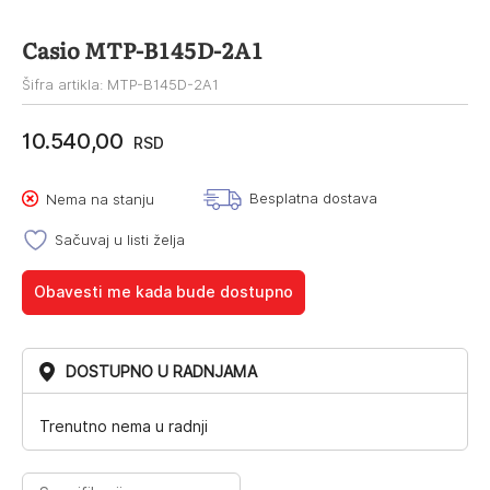
Casio MTP-B145D-2A1
Šifra artikla: MTP-B145D-2A1
10.540,00
RSD
Besplatna dostava
Nema na stanju
Sačuvaj u listi želja
Obavesti me kada bude dostupno
DOSTUPNO U RADNJAMA
Trenutno nema u radnji