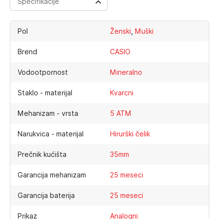
Specifikacije
,
Pol
Ženski
Muški
Brend
CASIO
Vodootpornost
Mineralno
Staklo - materijal
Kvarcni
Mehanizam - vrsta
5 ATM
Narukvica - materijal
Hirurški čelik
Prečnik kućišta
35mm
Garancija mehanizam
25 meseci
Garancija baterija
25 meseci
Prikaz
Analogni