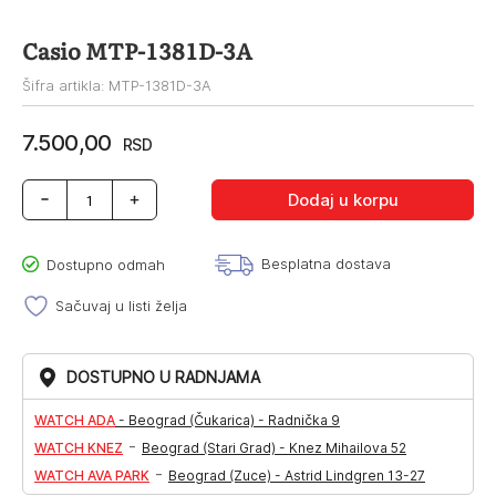
Casio MTP-1381D-3A
Šifra artikla: MTP-1381D-3A
7.500,00
RSD
Casio
Dodaj u korpu
MTP-
1381D-
3A
Besplatna dostava
Dostupno odmah
količina
Sačuvaj u listi želja
DOSTUPNO U RADNJAMA
WATCH ADA
-
Beograd (Čukarica) - Radnička 9
-
WATCH KNEZ
Beograd (Stari Grad) - Knez Mihailova 52
-
WATCH AVA PARK
Beograd (Zuce) - Astrid Lindgren 13-27