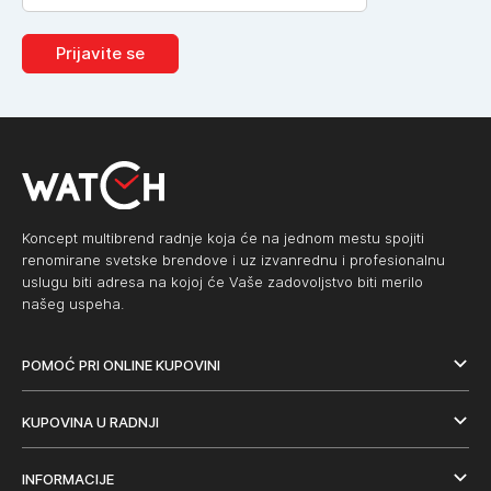
Prijavite se
Koncept multibrend radnje koja će na jednom mestu spojiti
renomirane svetske brendove i uz izvanrednu i profesionalnu
uslugu biti adresa na kojoj će Vaše zadovoljstvo biti merilo
našeg uspeha.
POMOĆ PRI ONLINE KUPOVINI
KUPOVINA U RADNJI
INFORMACIJE