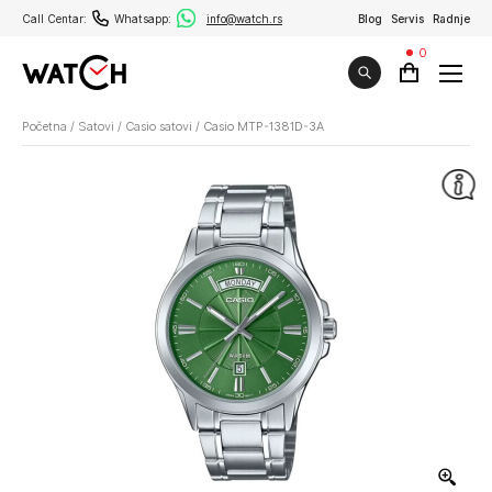
Call Centar:
Whatsapp:
info@watch.rs
Blog
Servis
Radnje
0
Početna
/
Satovi
/
Casio satovi
/
Casio MTP-1381D-3A