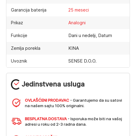
Garancija baterija
25 meseci
Prikaz
Analogni
Dani u nedelji, Datum
Funkcije
KINA
Zemlja porekla
SENSE D.O.O.
Uvoznik
Jedinstvena usluga
OVLAŠĆENI PRODAVAC
- Garantujemo da su satovi
na našem sajtu 100% originalni.
BESPLATNA DOSTAVA
- Isporuka može biti na vašoj
adresi u roku od 2-3 radna dana.