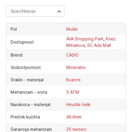
Specifikacije
Pol
Muški
,
AVA Shopping Park
Knez
Dostupnost
,
Mihailova
SC Ada Mall
Brend
CASIO
Vodootpornost
Mineralno
Staklo - materijal
Kvarcni
Mehanizam - vrsta
5 ATM
Narukvica - materijal
Hirurški čelik
Prečnik kućišta
46.6mm
Garancija mehanizam
25 meseci