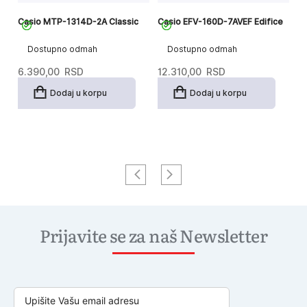
Casio MTP-1314D-2A Classic
Casio EFV-160D-7AVEF Edifice
C
Dostupno odmah
Dostupno odmah
6.390,00
RSD
12.310,00
RSD
1
Dodaj u korpu
Dodaj u korpu
Prijavite se za naš Newsletter