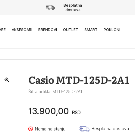
Besplatna
dostava
ARE
AKSESOARI
BRENDOVI
OUTLET
SMART
POKLONI
Casio MTD-125D-2A1
Šifra artikla: MTD-125D-2A1
13.900,00
RSD
Besplatna dostava
Nema na stanju