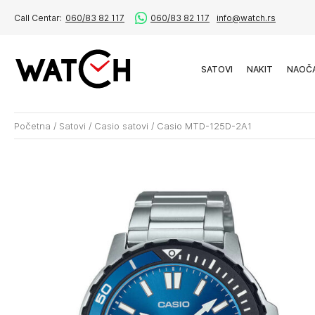
Call Centar:
060/83 82 117
060/83 82 117
info@watch.rs
SATOVI
NAKIT
NAOČ
Početna
/
Satovi
/
Casio satovi
/
Casio MTD-125D-2A1