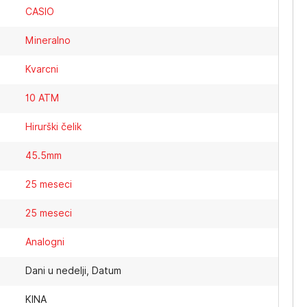
CASIO
Mineralno
Kvarcni
10 ATM
Hirurški čelik
45.5mm
25 meseci
25 meseci
Analogni
Dani u nedelji, Datum
KINA