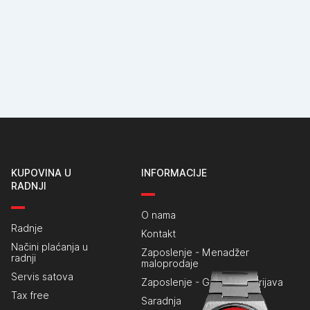
KUPOVINA U
INFORMACIJE
RADNJI
O nama
Radnje
Kontakt
Načini plaćanja u
Zaposlenje - Menadžer
radnji
maloprodaje
Servis satova
Zaposlenje - Generalna prijava
Tax free
Saradnja