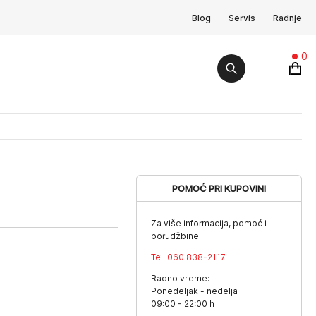
Blog
Servis
Radnje
0
POMOĆ PRI KUPOVINI
Za više informacija, pomoć i
porudžbine.
Tel:
060 838-2117
Radno vreme:
Ponedeljak - nedelja
09:00 - 22:00 h