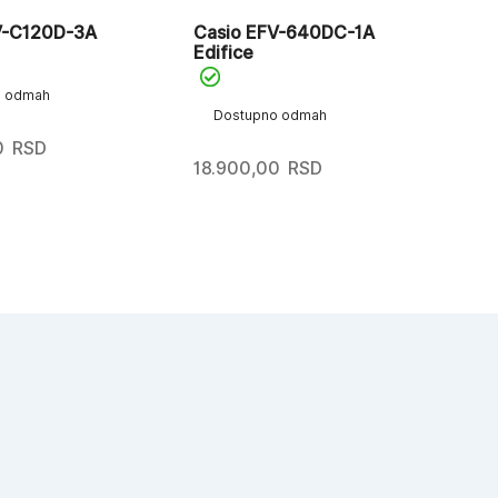
V-C120D-3A
Casio EFV-640DC-1A
Ca
Edifice
7BV
o odmah
Dostupno odmah
D
0
RSD
18.900,00
RSD
7.