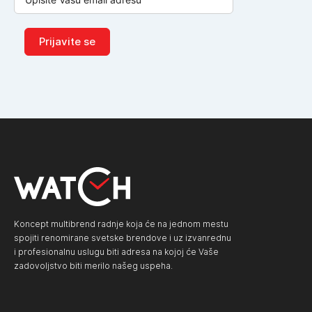
Prijavite se
Koncept multibrend radnje koja će na jednom mestu
spojiti renomirane svetske brendove i uz izvanrednu
i profesionalnu uslugu biti adresa na kojoj će Vaše
zadovoljstvo biti merilo našeg uspeha.