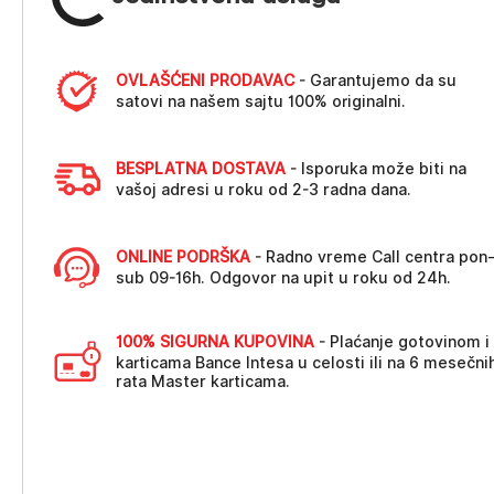
OVLAŠĆENI PRODAVAC
- Garantujemo da su
satovi na našem sajtu 100% originalni.
BESPLATNA DOSTAVA
- Isporuka može biti na
vašoj adresi u roku od 2-3 radna dana.
ONLINE PODRŠKA
- Radno vreme Call centra pon
sub 09-16h. Odgovor na upit u roku od 24h.
100% SIGURNA KUPOVINA
- Plaćanje gotovinom i
karticama Bance Intesa u celosti ili na 6 mesečni
rata Master karticama.