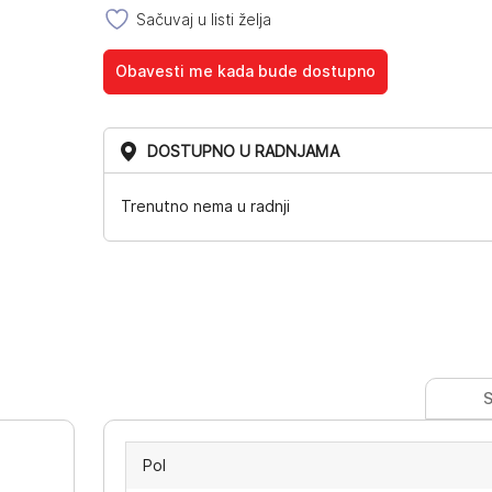
Sačuvaj u listi želja
Obavesti me kada bude dostupno
DOSTUPNO U RADNJAMA
Trenutno nema u radnji
S
Pol