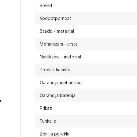
Brend
Vodootpornost
Staklo - materijal
Mehanizam - vrsta
Narukvica - materijal
Prečnik kućišta
-
Garancija mehanizam
Garancija baterija
h
Prikaz
Funkcije
Zemlja porekla