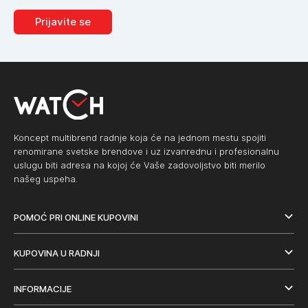
Prijavite se
Koncept multibrend radnje koja će na jednom mestu spojiti
renomirane svetske brendove i uz izvanrednu i profesionalnu
uslugu biti adresa na kojoj će Vaše zadovoljstvo biti merilo
našeg uspeha.
POMOĆ PRI ONLINE KUPOVINI
KUPOVINA U RADNJI
INFORMACIJE