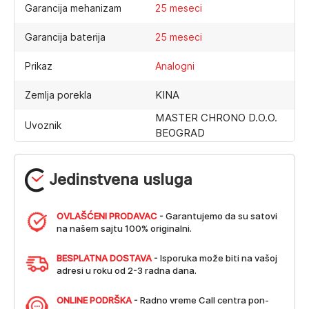
Garancija mehanizam
25 meseci
Garancija baterija
25 meseci
Prikaz
Analogni
KINA
Zemlja porekla
MASTER CHRONO D.O.O.
Uvoznik
BEOGRAD
Jedinstvena usluga
OVLAŠĆENI PRODAVAC
- Garantujemo da su satovi
na našem sajtu 100% originalni.
BESPLATNA DOSTAVA
- Isporuka može biti na vašoj
adresi u roku od 2-3 radna dana.
ONLINE PODRŠKA
- Radno vreme Call centra pon-