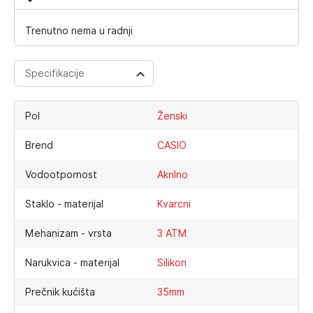
Trenutno nema u radnji
Specifikacije
Pol
Ženski
Brend
CASIO
Vodootpornost
Akrilno
Staklo - materijal
Kvarcni
Mehanizam - vrsta
3 ATM
Narukvica - materijal
Silikon
Prečnik kućišta
35mm