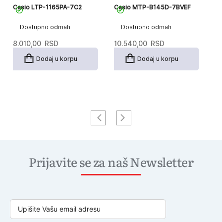
Casio LTP-1165PA-7C2
Casio MTP-B145D-7BVEF
C
Dostupno odmah
Dostupno odmah
8.010,00
RSD
10.540,00
RSD
1
Dodaj u korpu
Dodaj u korpu
Prijavite se za naš Newsletter