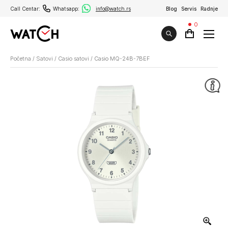
Call Centar:
Whatsapp:
info@watch.rs
Blog
Servis
Radnje
0
Početna
/
Satovi
/
Casio satovi
/
Casio MQ-24B-7BEF