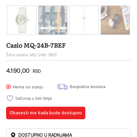
Casio MQ-24B-7BEF
Šifra artikla: MQ-24B-7BEF
4.190,00
RSD
Besplatna dostava
Nema na stanju
Sačuvaj u listi želja
Obavesti me kada bude dostupno
DOSTUPNO U RADNJAMA