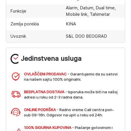
Alarm, Datum, Dual time,
Funkcije
Mobile link, Tahimetar
KINA
Zemlja porekla
S&L DOO BEOGRAD
Uvoznik
Jedinstvena usluga
OVLAŠĆENI PRODAVAC
- Garantujemo da su satovi
na našem sajtu 100% originalni.
BESPLATNA DOSTAVA
- Isporuka može biti na vašoj
adresi u roku od 2-3 radna dana.
ONLINE PODRŠKA
- Radno vreme Call centra pon-
sub 09-16h. Odgovor na upit u roku od 24h.
100% SIGURNA KUPOVINA
- Plaćanje gotovinom i