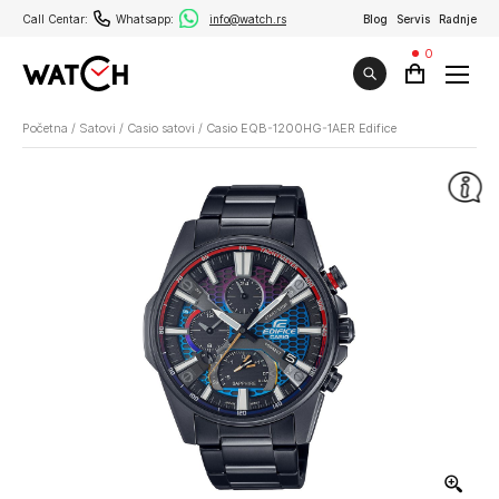
Call Centar:
Whatsapp:
info@watch.rs
Blog
Servis
Radnje
0
Početna
/
Satovi
/
Casio satovi
/
Casio EQB-1200HG-1AER Edifice