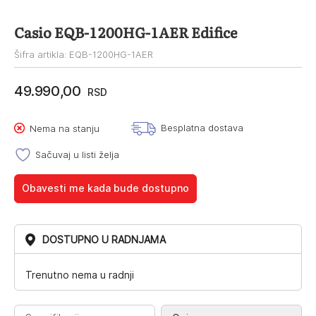
Casio EQB-1200HG-1AER Edifice
Šifra artikla: EQB-1200HG-1AER
49.990,00
RSD
Besplatna dostava
Nema na stanju
Sačuvaj u listi želja
Obavesti me kada bude dostupno
DOSTUPNO U RADNJAMA
Trenutno nema u radnji