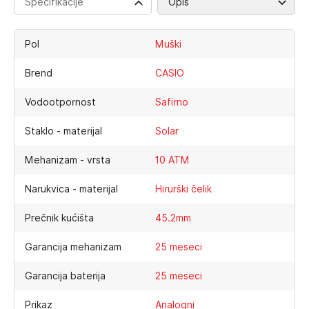
Specifikacije
Opis
Pol
Muški
Brend
CASIO
Vodootpornost
Safirno
Staklo - materijal
Solar
Mehanizam - vrsta
10 ATM
Narukvica - materijal
Hirurški čelik
Prečnik kućišta
45.2mm
Garancija mehanizam
25 meseci
Garancija baterija
25 meseci
Prikaz
Analogni