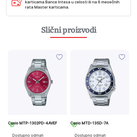
karticama Bance Intesa u celosti ili na 6 mesečnih
rata Master karticama.
Slični proizvodi
Casio MTP-1302PD-4AVEF
Casio MTD-135D-7A
Ca
Di
Dostupno odmah
Dostupno odmah