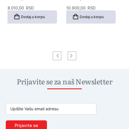
8.010,00
RSD
10.900,00
RSD
5
Dodaj u korpu
Dodaj u korpu
Prijavite se za naš Newsletter
Prijavite se