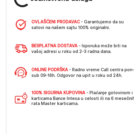
OVLAŠĆENI PRODAVAC
- Garantujemo da su
satovi na našem sajtu 100% originalni.
BESPLATNA DOSTAVA
- Isporuka može biti na
vašoj adresi u roku od 2-3 radna dana.
ONLINE PODRŠKA
- Radno vreme Call centra pon
sub 09-16h. Odgovor na upit u roku od 24h.
100% SIGURNA KUPOVINA
- Plaćanje gotovinom i
karticama Bance Intesa u celosti ili na 6 mesečni
rata Master karticama.