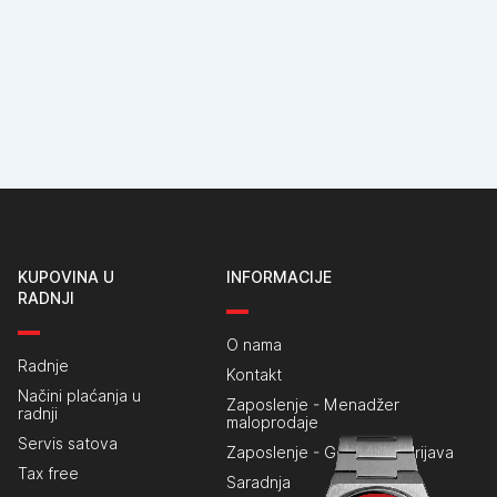
KUPOVINA U
INFORMACIJE
RADNJI
O nama
Radnje
Kontakt
Načini plaćanja u
Zaposlenje - Menadžer
radnji
maloprodaje
Servis satova
Zaposlenje - Generalna prijava
Tax free
Saradnja