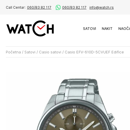
Call Centar:
060/83 82 117
060/83 82 117
info@watch.rs
SATOVI
NAKIT
NAOČ
Početna
/
Satovi
/
Casio satovi
/
Casio EFV-610D-5CVUEF Edifice