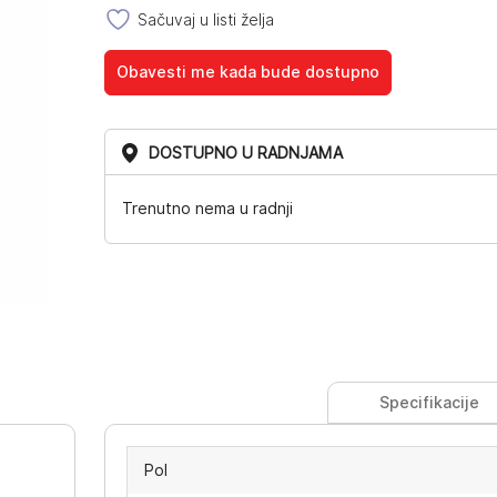
Sačuvaj u listi želja
Obavesti me kada bude dostupno
DOSTUPNO U RADNJAMA
Trenutno nema u radnji
Specifikacije
Pol