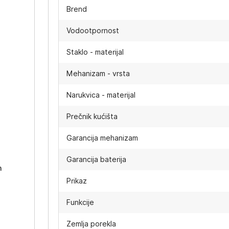
Brend
Vodootpornost
Staklo - materijal
Mehanizam - vrsta
Narukvica - materijal
Prečnik kućišta
-
Garancija mehanizam
Garancija baterija
h
Prikaz
Funkcije
Zemlja porekla