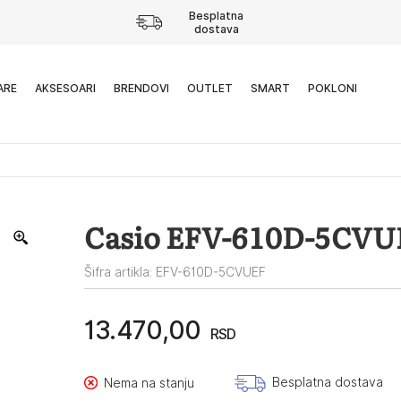
Besplatna
dostava
ARE
AKSESOARI
BRENDOVI
OUTLET
SMART
POKLONI
Casio EFV-610D-5CVUE
Šifra artikla: EFV-610D-5CVUEF
13.470,00
RSD
Besplatna dostava
Nema na stanju