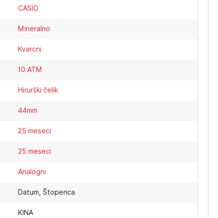
CASIO
Mineralno
Kvarcni
10 ATM
Hirurški čelik
44mm
25 meseci
25 meseci
Analogni
Datum, Štoperica
KINA