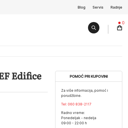
Blog
Servis
Radnje
0
F Edifice
POMOĆ PRI KUPOVINI
Za više informacija, pomoć i
porudžbine.
Tel:
060 838-2117
Radno vreme:
Ponedeljak - nedelja
09:00 - 22:00 h