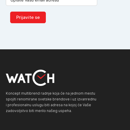
Prijavite se
Koncept multibrend radnje koja će na jednom mestu
spojiti renomirane svetske brendove i uz izvanrednu
i profesionalnu uslugu biti adresa na kojoj će Vaše
zadovoljstvo biti merilo našeg uspeha.