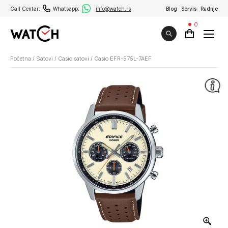
Call Centar:
Whatsapp:
info@watch.rs
Blog
Servis
Radnje
0
Početna
/
Satovi
/
Casio satovi
/
Casio EFR-575L-7AEF