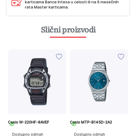
karticama Bance Intesa u celosti ili na 6 mesečnih
rata Master karticama.
Slični proizvodi
Casio W-220HF-8AVEF
Casio MTP-B145D-2A2
Ca
Dostupno odmah
Dostupno odmah