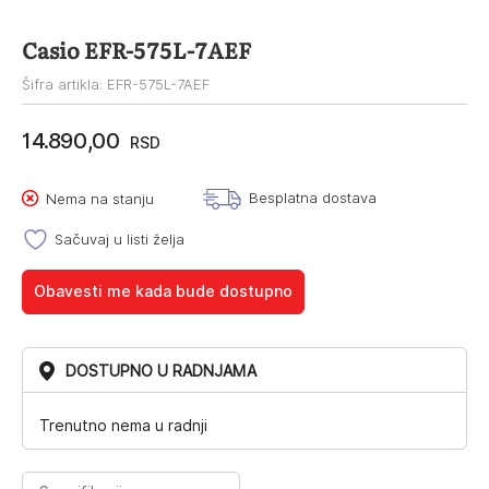
Casio EFR-575L-7AEF
Šifra artikla: EFR-575L-7AEF
14.890,00
RSD
Besplatna dostava
Nema na stanju
Sačuvaj u listi želja
Obavesti me kada bude dostupno
DOSTUPNO U RADNJAMA
Trenutno nema u radnji