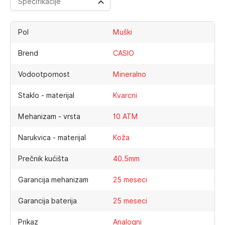
Specifikacije
Pol
Muški
Brend
CASIO
Vodootpornost
Mineralno
Staklo - materijal
Kvarcni
Mehanizam - vrsta
10 ATM
Narukvica - materijal
Koža
Prečnik kućišta
40.5mm
Garancija mehanizam
25 meseci
Garancija baterija
25 meseci
Prikaz
Analogni