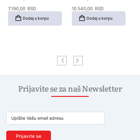
7.190,00
RSD
10.540,00
RSD
6
Dodaj u korpu
Dodaj u korpu
Prijavite se za naš Newsletter
Prijavite se