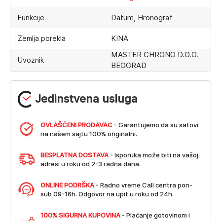
Datum, Hronograf
Funkcije
KINA
Zemlja porekla
MASTER CHRONO D.O.O.
Uvoznik
BEOGRAD
Jedinstvena usluga
OVLAŠĆENI PRODAVAC
- Garantujemo da su satovi
na našem sajtu 100% originalni.
BESPLATNA DOSTAVA
- Isporuka može biti na vašoj
adresi u roku od 2-3 radna dana.
ONLINE PODRŠKA
- Radno vreme Call centra pon-
sub 09-16h. Odgovor na upit u roku od 24h.
100% SIGURNA KUPOVINA
- Plaćanje gotovinom i