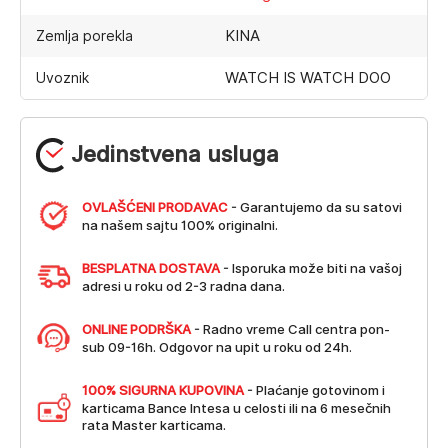
KINA
Zemlja porekla
WATCH IS WATCH DOO
Uvoznik
Jedinstvena usluga
OVLAŠĆENI PRODAVAC
- Garantujemo da su satovi
na našem sajtu 100% originalni.
BESPLATNA DOSTAVA
- Isporuka može biti na vašoj
adresi u roku od 2-3 radna dana.
ONLINE PODRŠKA
- Radno vreme Call centra pon-
sub 09-16h. Odgovor na upit u roku od 24h.
100% SIGURNA KUPOVINA
- Plaćanje gotovinom i
karticama Bance Intesa u celosti ili na 6 mesečnih
rata Master karticama.