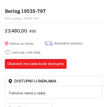
Bering 19535-797
Šifra artikla: 19535-797
23.480,00
RSD
Besplatna dostava
Nema na stanju
Sačuvaj u listi želja
Obavesti me kada bude dostupno
DOSTUPNO U RADNJAMA
Trenutno nema u radnji