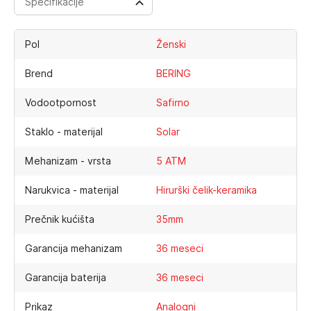
Specifikacije
Pol
Ženski
Brend
BERING
Vodootpornost
Safirno
Staklo - materijal
Solar
Mehanizam - vrsta
5 ATM
Narukvica - materijal
Hirurški čelik-keramika
Prečnik kućišta
35mm
Garancija mehanizam
36 meseci
Garancija baterija
36 meseci
Prikaz
Analogni