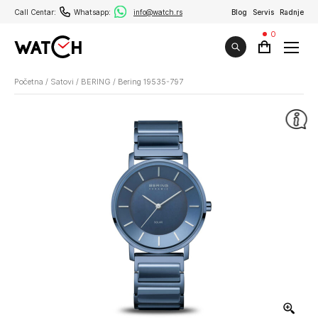
Call Centar:
Whatsapp:
info@watch.rs
Blog
Servis
Radnje
0
Početna
/
Satovi
/
BERING
/
Bering 19535-797