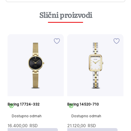
Slični proizvodi
Bering 17724-332
Bering 14520-710
B
Dostupno odmah
Dostupno odmah
16.400,00
RSD
21.120,00
RSD
1