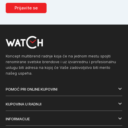
Prijavite se
Koncept multibrend radnje koja će na jednom mestu spojiti
renomirane svetske brendove i uz izvanrednu i profesionalnu
uslugu biti adresa na kojoj će Vaše zadovoljstvo biti merilo
našeg uspeha.
POMOĆ PRI ONLINE KUPOVINI
KUPOVINA U RADNJI
INFORMACIJE