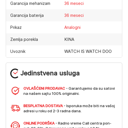
Garancija mehanizam
36 meseci
Garancija baterija
36 meseci
Prikaz
Analogni
KINA
Zemlja porekla
WATCH IS WATCH DOO
Uvoznik
Jedinstvena usluga
OVLAŠĆENI PRODAVAC
- Garantujemo da su satovi
na našem sajtu 100% originalni.
BESPLATNA DOSTAVA
- Isporuka može biti na vašoj
adresi u roku od 2-3 radna dana.
ONLINE PODRŠKA
- Radno vreme Call centra pon-