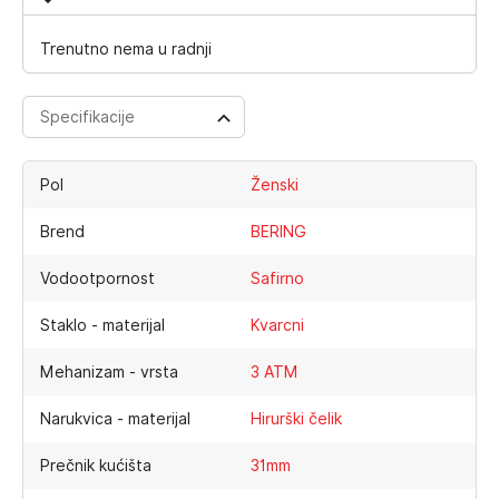
Trenutno nema u radnji
Specifikacije
Pol
Ženski
Brend
BERING
Vodootpornost
Safirno
Staklo - materijal
Kvarcni
Mehanizam - vrsta
3 ATM
Narukvica - materijal
Hirurški čelik
Prečnik kućišta
31mm