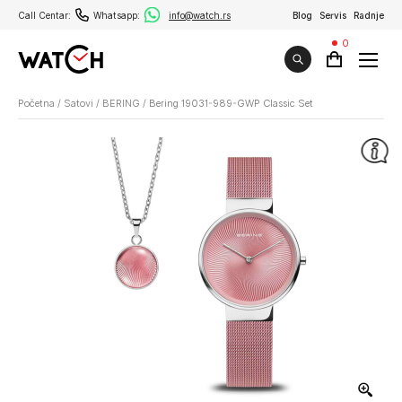
Call Centar:
Whatsapp:
info@watch.rs
Blog
Servis
Radnje
0
Početna
/
Satovi
/
BERING
/
Bering 19031-989-GWP Classic Set