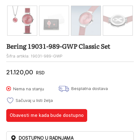
Bering 19031-989-GWP Classic Set
Šifra artikla: 19031-989-GWP
21.120,00
RSD
Besplatna dostava
Nema na stanju
Sačuvaj u listi želja
Obavesti me kada bude dostupno
DOSTUPNO U RADNJAMA