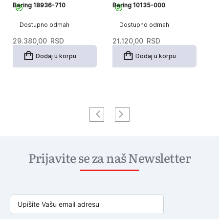
Bering 18936-710
Bering 10135-000
Be
Dostupno odmah
Dostupno odmah
29.380,00
RSD
21.120,00
RSD
2
Dodaj u korpu
Dodaj u korpu
Prijavite se za naš Newsletter