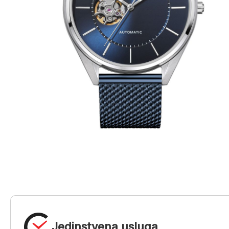
Jedinstvena usluga