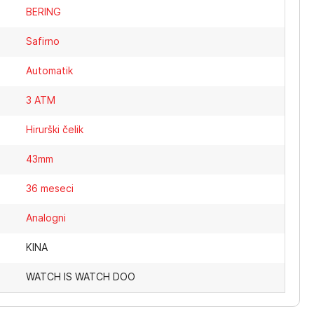
BERING
Safirno
Automatik
3 ATM
Hirurški čelik
43mm
36 meseci
Analogni
KINA
WATCH IS WATCH DOO