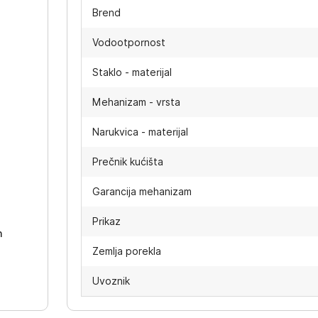
Brend
Vodootpornost
Staklo - materijal
Mehanizam - vrsta
Narukvica - materijal
Prečnik kućišta
-
Garancija mehanizam
Prikaz
h
Zemlja porekla
Uvoznik