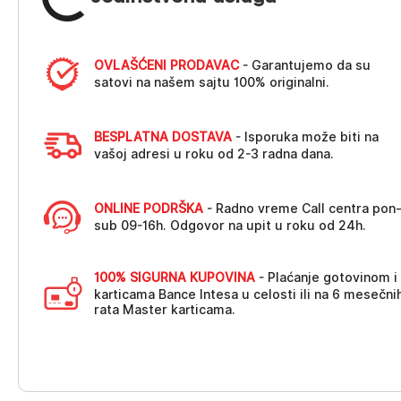
OVLAŠĆENI PRODAVAC
- Garantujemo da su
satovi na našem sajtu 100% originalni.
BESPLATNA DOSTAVA
- Isporuka može biti na
vašoj adresi u roku od 2-3 radna dana.
ONLINE PODRŠKA
- Radno vreme Call centra pon
sub 09-16h. Odgovor na upit u roku od 24h.
100% SIGURNA KUPOVINA
- Plaćanje gotovinom i
karticama Bance Intesa u celosti ili na 6 mesečni
rata Master karticama.