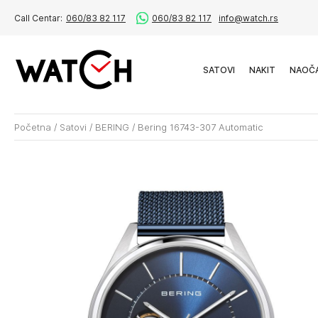
Call Centar:
060/83 82 117
060/83 82 117
info@watch.rs
SATOVI
NAKIT
NAOČ
Početna
/
Satovi
/
BERING
/
Bering 16743-307 Automatic