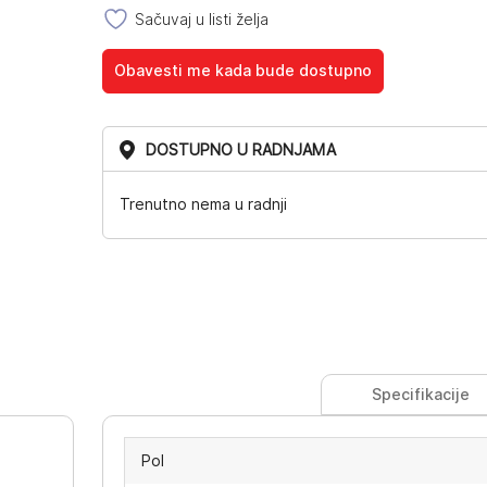
Sačuvaj u listi želja
Obavesti me kada bude dostupno
DOSTUPNO U RADNJAMA
Trenutno nema u radnji
Specifikacije
Pol