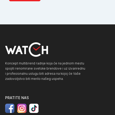
Koncept multibrend radnje koja će na jednom mestu
spojiti renomirane svetske brendove i uz izvanrednu
i profesionalnu uslugu biti adresa na kojoj će Vaše
zadovoljstvo biti merilo našeg uspeha.
PRATITE NAS