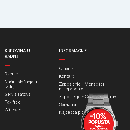
KUPOVINA U
INFORMACIJE
RADNJI
O nama
Radnje
Kontakt
Načini plaćanja u
Zaposlenje - Menadžer
radnji
maloprodaje
Servis satova
Zaposlenje - Generalna prijava
Tax free
Saradnja
Gift card
Najčešća pitanja