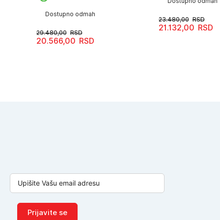
Dostupno odmah
Dostupno odmah
23.480,00
RSD
21.132,00
RSD
Originalna
Trenutna
29.480,00
RSD
cena
cena
20.566,00
RSD
Originalna
Trenutna
je
je:
cena
cena
bila:
21.132,00RSD.
je
je:
23.480,00RSD.
bila:
20.566,00RSD.
29.480,00RSD.
Prijavite se