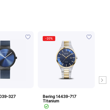
-20%
-
AK
9039-327
Bering 14439-717
Be
Titanium