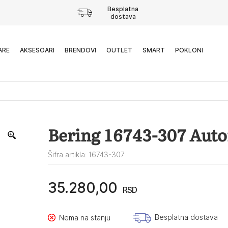
Besplatna
dostava
ARE
AKSESOARI
BRENDOVI
OUTLET
SMART
POKLONI
Bering 16743-307 Aut
Šifra artikla: 16743-307
35.280,00
RSD
Besplatna dostava
Nema na stanju