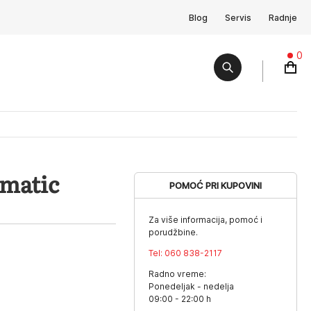
Blog
Servis
Radnje
0
omatic
POMOĆ PRI KUPOVINI
Za više informacija, pomoć i
porudžbine.
Tel:
060 838-2117
Radno vreme:
Ponedeljak - nedelja
09:00 - 22:00 h