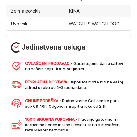
KINA
Zemlja porekla
WATCH IS WATCH DOO
Uvoznik
Jedinstvena usluga
OVLAŠĆENI PRODAVAC
- Garantujemo da su satovi
na našem sajtu 100% originalni.
BESPLATNA DOSTAVA
- Isporuka može biti na vašoj
adresi u roku od 2-3 radna dana.
ONLINE PODRŠKA
- Radno vreme Call centra pon-
sub 09-16h. Odgovor na upit u roku od 24h.
100% SIGURNA KUPOVINA
- Plaćanje gotovinom i
karticama Bance Intesa u celosti ili na 6 mesečnih
rata Master karticama.