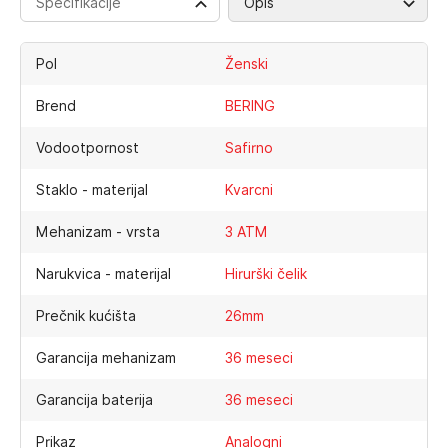
Specifikacije
Opis
Pol
Ženski
Brend
BERING
Vodootpornost
Safirno
Staklo - materijal
Kvarcni
Mehanizam - vrsta
3 ATM
Narukvica - materijal
Hirurški čelik
Prečnik kućišta
26mm
Garancija mehanizam
36 meseci
Garancija baterija
36 meseci
Prikaz
Analogni