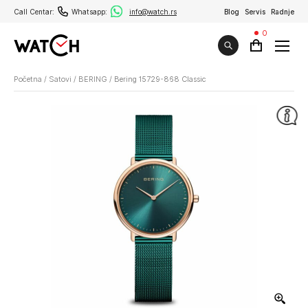
Call Centar:
Whatsapp:
info@watch.rs
Blog
Servis
Radnje
0
Početna
/
Satovi
/
BERING
/
Bering 15729-868 Classic