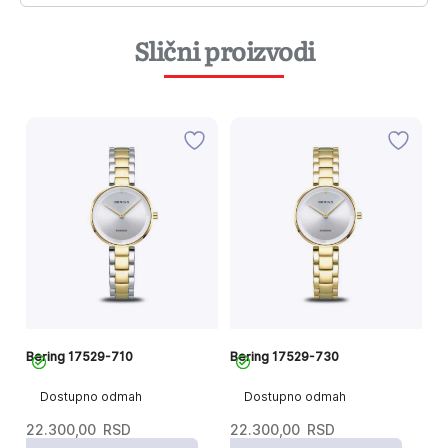
Slični proizvodi
Bering 17529-710
Bering 17529-730
Be
Dostupno odmah
Dostupno odmah
22.300,00
RSD
22.300,00
RSD
2