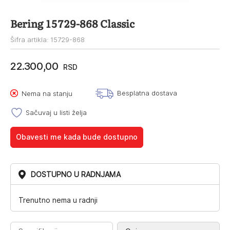
Bering 15729-868 Classic
Šifra artikla: 15729-868
22.300,00
RSD
Besplatna dostava
Nema na stanju
Sačuvaj u listi želja
Obavesti me kada bude dostupno
DOSTUPNO U RADNJAMA
Trenutno nema u radnji