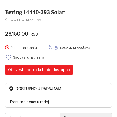
Bering 14440-393 Solar
Šifra artikla: 14440-393
28.150,00
RSD
Besplatna dostava
Nema na stanju
Sačuvaj u listi želja
Obavesti me kada bude dostupno
DOSTUPNO U RADNJAMA
Trenutno nema u radnji