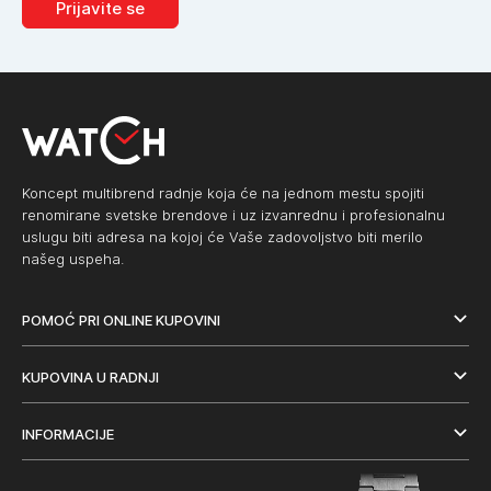
Prijavite se
Koncept multibrend radnje koja će na jednom mestu spojiti
renomirane svetske brendove i uz izvanrednu i profesionalnu
uslugu biti adresa na kojoj će Vaše zadovoljstvo biti merilo
našeg uspeha.
POMOĆ PRI ONLINE KUPOVINI
KUPOVINA U RADNJI
INFORMACIJE