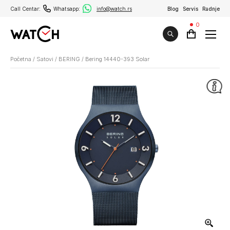
Call Centar:
Whatsapp:
info@watch.rs
Blog
Servis
Radnje
0
Početna
/
Satovi
/
BERING
/
Bering 14440-393 Solar