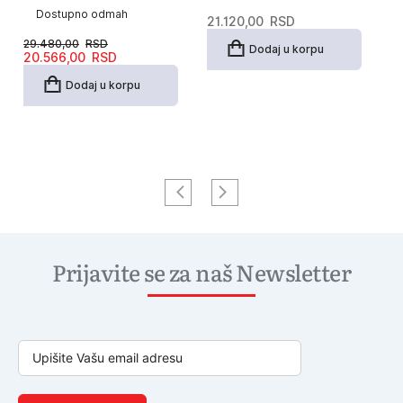
Dostupno odmah
21.120,00
RSD
3
29.480,00
RSD
Dodaj u korpu
Originalna
Trenutna
20.566,00
RSD
cena
cena
je
je:
Dodaj u korpu
bila:
20.566,00RSD.
29.480,00RSD.
Prijavite se za naš Newsletter