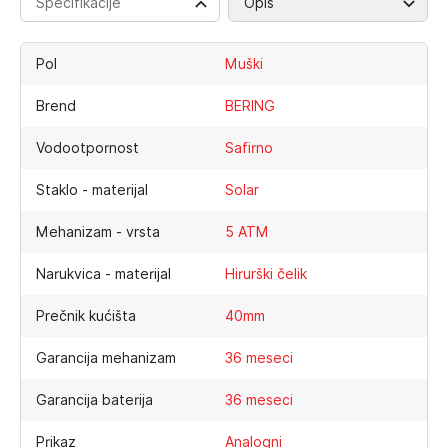
Specifikacije
Opis
Pol
Muški
Brend
BERING
Vodootpornost
Safirno
Staklo - materijal
Solar
Mehanizam - vrsta
5 ATM
Narukvica - materijal
Hirurški čelik
Prečnik kućišta
40mm
Garancija mehanizam
36 meseci
Garancija baterija
36 meseci
Prikaz
Analogni