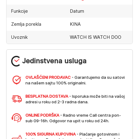
Datum
Funkcije
KINA
Zemlja porekla
WATCH IS WATCH DOO
Uvoznik
Jedinstvena usluga
OVLAŠĆENI PRODAVAC
- Garantujemo da su satovi
na našem sajtu 100% originalni.
BESPLATNA DOSTAVA
- Isporuka može biti na vašoj
adresi u roku od 2-3 radna dana.
ONLINE PODRŠKA
- Radno vreme Call centra pon-
sub 09-16h. Odgovor na upit u roku od 24h.
100% SIGURNA KUPOVINA
- Plaćanje gotovinom i