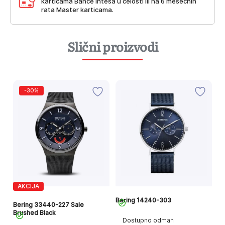
karticama Bance Intesa u celosti ili na 6 mesečnih
rata Master karticama.
Slični proizvodi
-30%
AKCIJA
Bering 14240-303
Be
Bering 33440-227 Sale
Brushed Black
Dostupno odmah