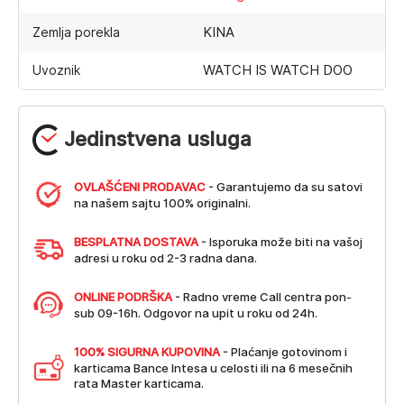
KINA
Zemlja porekla
WATCH IS WATCH DOO
Uvoznik
Jedinstvena usluga
OVLAŠĆENI PRODAVAC
- Garantujemo da su satovi
na našem sajtu 100% originalni.
BESPLATNA DOSTAVA
- Isporuka može biti na vašoj
adresi u roku od 2-3 radna dana.
ONLINE PODRŠKA
- Radno vreme Call centra pon-
sub 09-16h. Odgovor na upit u roku od 24h.
100% SIGURNA KUPOVINA
- Plaćanje gotovinom i
karticama Bance Intesa u celosti ili na 6 mesečnih
rata Master karticama.