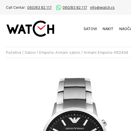
Call Centar:
060/83 82 117
060/83 82 117
info@watch.rs
SATOVI
NAKIT
NAOČ
Početna
/
Satovi
/
Emporio Armani satovi
/
Armani Emporio AR2434