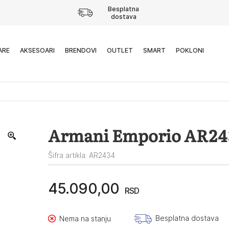
Besplatna
dostava
ARE
AKSESOARI
BRENDOVI
OUTLET
SMART
POKLONI
Armani Emporio AR24
Šifra artikla: AR2434
45.090,00
RSD
Besplatna dostava
Nema na stanju