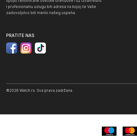
spojiti renomirane svetske brendove i uz izvanrednu
i profesionalnu uslugu biti adresa na kojoj će Vaše
zadovoljstvo biti merilo našeg uspeha.
PRATITE NAS
©2026 Watch.rs. Sva prava zadržana.