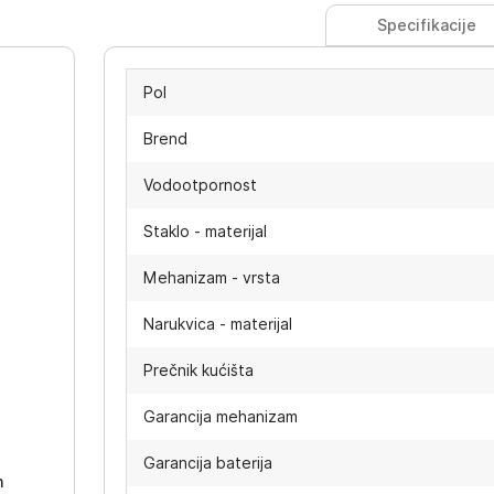
Specifikacije
Pol
Brend
Vodootpornost
Staklo - materijal
Mehanizam - vrsta
Narukvica - materijal
Prečnik kućišta
-
Garancija mehanizam
Garancija baterija
h