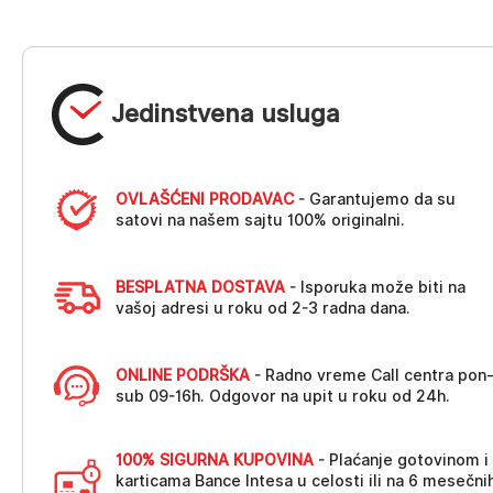
Jedinstvena usluga
OVLAŠĆENI PRODAVAC
- Garantujemo da su
satovi na našem sajtu 100% originalni.
BESPLATNA DOSTAVA
- Isporuka može biti na
vašoj adresi u roku od 2-3 radna dana.
ONLINE PODRŠKA
- Radno vreme Call centra pon
sub 09-16h. Odgovor na upit u roku od 24h.
100% SIGURNA KUPOVINA
- Plaćanje gotovinom i
karticama Bance Intesa u celosti ili na 6 mesečni