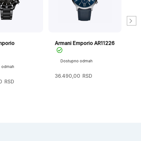
mporio
Armani Emporio AR11226
Ar
Dostupno odmah
D
o odmah
45.
36.490,00
RSD
31.
Ori
Tre
0
RSD
ce
ce
je
je:
bila
31.
45