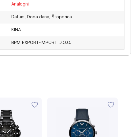
Analogni
Datum, Doba dana, Štoperica
KINA
BPM EXPORT-IMPORT D.O.O.
-