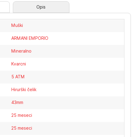
Opis
Muški
ARMANI EMPORIO
Mineralno
Kvarcni
5 ATM
Hirurški čelik
43mm
25 meseci
25 meseci