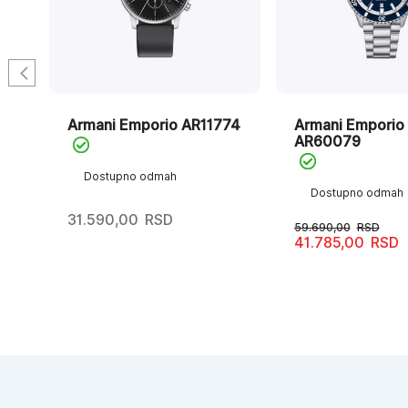
28
Armani Emporio AR11774
Armani Emporio
AR60079
Dostupno odmah
Dostupno odmah
31.590,00
RSD
59.690,00
RSD
41.785,00
RSD
Originalna
Trenutna
cena
cena
je
je:
bila:
41.785,00RSD.
59.690,00RSD.