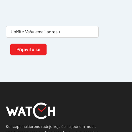
Prijavite se
Koncept multibrend radnje koja će na jednom mestu