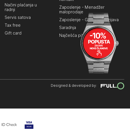
Načini plaćanja u
Zaposlenje - Menadžer
radnji
maloprodaje
Servis satova
Zaposlenje - Generalna prijava
Tax free
Saradnja
Gift card
Najčešća pitanja
Designed & developed by: