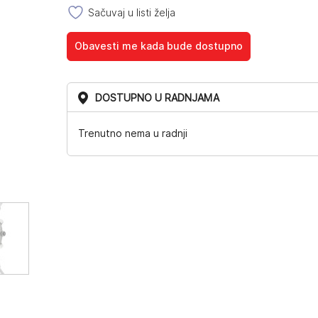
Sačuvaj u listi želja
Obavesti me kada bude dostupno
DOSTUPNO U RADNJAMA
Trenutno nema u radnji