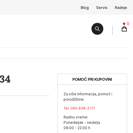
Blog
Servis
Radnje
0
34
POMOĆ PRI KUPOVINI
Za više informacija, pomoć i
porudžbine.
Tel:
060 838-2117
Radno vreme:
Ponedeljak - nedelja
09:00 - 22:00 h