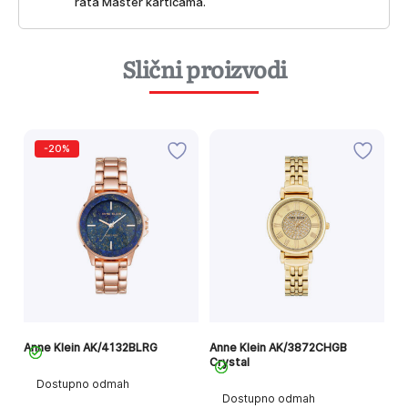
rata Master karticama.
Slični proizvodi
-20%
Anne Klein AK/4132BLRG
Anne Klein AK/3872CHGB
An
Crystal
Dostupno odmah
Dostupno odmah