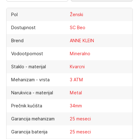
Pol
Ženski
Dostupnost
SC Beo
Brend
ANNE KLEIN
Vodootpornost
Mineralno
Staklo - materijal
Kvarcni
Mehanizam - vrsta
3 ATM
Narukvica - materijal
Metal
Prečnik kućišta
34mm
Garancija mehanizam
25 meseci
Garancija baterija
25 meseci