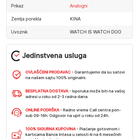
Prikaz
Analogni
KINA
Zemlja porekla
WATCH IS WATCH DOO
Uvoznik
Jedinstvena usluga
OVLAŠĆENI PRODAVAC
- Garantujemo da su satovi
na našem sajtu 100% originalni.
BESPLATNA DOSTAVA
- Isporuka može biti na vašoj
adresi u roku od 2-3 radna dana.
ONLINE PODRŠKA
- Radno vreme Call centra pon-
sub 09-16h. Odgovor na upit u roku od 24h.
100% SIGURNA KUPOVINA
- Plaćanje gotovinom i
karticama Bance Intesa u celosti ili na 6 mesečnih