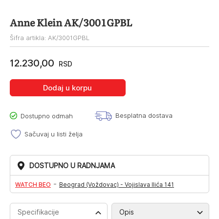
Anne Klein AK/3001GPBL
Šifra artikla: AK/3001GPBL
12.230,00
RSD
Dodaj u korpu
Besplatna dostava
Dostupno odmah
Sačuvaj u listi želja
DOSTUPNO U RADNJAMA
-
WATCH BEO
Beograd (Voždovac) - Vojislava Ilića 141
Specifikacije
Opis