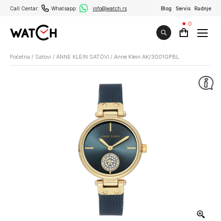
Call Centar:
Whatsapp:
info@watch.rs
Blog
Servis
Radnje
0
Početna
/
Satovi
/
ANNE KLEIN SATOVI
/
Anne Klein AK/3001GPBL