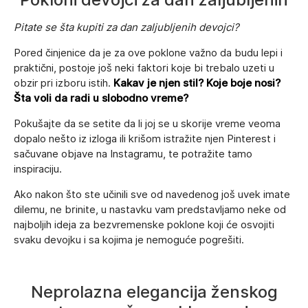
Pitate se šta kupiti za dan zaljubljenih devojci?
Pored činjenice da je za ove poklone važno da budu lepi i
praktični, postoje još neki faktori koje bi trebalo uzeti u
obzir pri izboru istih.
Kakav je njen stil? Koje boje nosi?
Šta voli da radi u slobodno vreme?
Pokušajte da se setite da li joj se u skorije vreme veoma
dopalo nešto iz izloga ili krišom istražite njen Pinterest i
sačuvane objave na Instagramu, te potražite tamo
inspiraciju.
Ako nakon što ste učinili sve od navedenog još uvek imate
dilemu, ne brinite, u nastavku vam predstavljamo neke od
najboljih ideja za bezvremenske poklone koji će osvojiti
svaku devojku i sa kojima je nemoguće pogrešiti.
Neprolazna elegancija ženskog