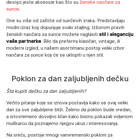
devojci jeste akseosar kao što su
ženske naočare za
sunce
.
One su više od zaštite od sunčevih zraka. Predstavljaju
modni izraz koji dopunjuje svaki stajling. Izborom pravih
ženskih naočara za sunce možete naglasiti
stil i eleganciju
vaše partnerke
. Bilo da preferira klasičan, vintage, ili
moderni izgled, u našem asortimanu postoji veliki izbor
naočara za sunce koji će se uklopiti u njen stil.
Poklon za dan zaljubljenih dečku
Šta kupiti dečku
za dan zaljubljenih?
Večito pitanje koje se iznova postavlja kako se ovaj veliki
dan za sve zaljubljene bliži. Želimo da poklon bude vredan,
a istovremeno dovoljno ličan kako bismo pokazali voljenom
muškarcu da poznajemo njegov ukus i interesovanja.
Na sreću, postoje mnogi vanvremenski pokloni za