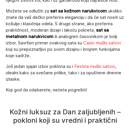
njegov životni stil, kao i uz garderobu koju najčešće nosi.
Možete se odlučiti za
sat sa kožnom narukvicom
ukoliko
znate da vaš dečko preferira eleganciju i da će sat nositi uz
košulje i klasičnija odela. S druge strane, ako preferira
praktičnost, moderan dizajn i lakoću pokreta,
sat sa
metalnom narukvicom
ili analognim časovnikom je bolji
izbor. Savršen primer ovakvog sata su
Casio muški satovi
koji su prepoznatljivi po svom dizajnu i brojnim funkcijama
koje sadrže.
Još jedan sjajan izbor poklona su i
Festina muški satovi
,
idealni kako za svečane prilike, tako i za opuštene dnevne
izlaske.
Koji god da odaberete, nećete pogrešiti!
Kožni luksuz za Dan zaljubljenih –
pokloni koji su vredni i praktični