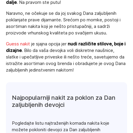
dalje
. Na pravom ste putu!
Naravno, ne očekuje se da joj svakog Dana zaljubljenih
poklanjate prave dijamante. Srećom po momke, postoji i
asortiman nakita koji je nešto pristupačniji, a sadrži
proizvode vrhunskog kvaliteta po svačijem ukusu.
Guess nakit
je sjajna opcija jer
nudi različite stilove, boje i
dizajne
. Bilo da vaša devojka voli diskretne naušnice,
slatke i upečatljive priveske ili nešto treće, savetujemo da
istražite asortiman ovog brenda i obradujete je ovog Dana
zaljubljenih jedinstvenim nakitom!
Najpopularniji nakit za poklon za Dan
zaljubljenih devojci
Pogledajte listu najtraženijih komada nakita koje
možete pokloniti devojci za Dan zaljubljenih