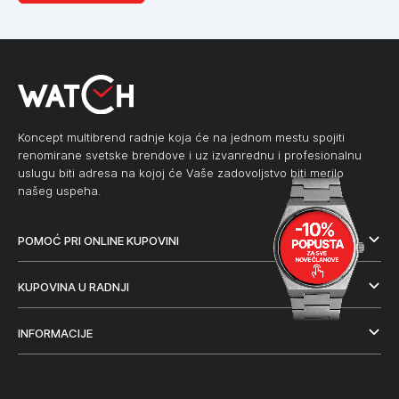
Koncept multibrend radnje koja će na jednom mestu spojiti
renomirane svetske brendove i uz izvanrednu i profesionalnu
uslugu biti adresa na kojoj će Vaše zadovoljstvo biti merilo
našeg uspeha.
POMOĆ PRI ONLINE KUPOVINI
KUPOVINA U RADNJI
INFORMACIJE