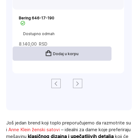
Bering 646-17-190
Dostupno odmah
8.140,00
RSD
Dodaj u korpu
Još jedan brend koji toplo preporučujemo da razmotrite su
i
Anne Klein ženski satovi
– idealni za dame koje preferiraju
mešavinu
klasičnog dizajna i upečatljivih detalja
koji će