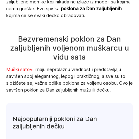
zaljubljene momke koji nikada ne izlaze iz mode i sa kojima
nema greške. Evo spiska
poklona za Dan zaljubljenih
kojima će se svaki dečko obradovati.
Bezvremenski poklon za Dan
zaljubljenih voljenom muškarcu u
vidu sata
Muški satovi
imaju neprolaznu vrednost i predstavljaju
savršen spoj elegantnog, lepog i praktičnog, a sve su to,
složićete se, važne odlike poklona za voljenu osobu. Ovo je
savršen poklon za Dan zaljubljenih mužu ili dečku.
Najpopularniji pokloni za Dan
zaljubljenih dečku