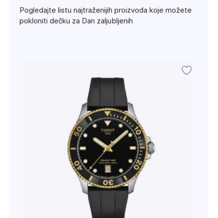
Pogledajte listu najtraženijih proizvoda koje možete
pokloniti dečku za Dan zaljubljenih