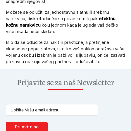
unaprediti njegov stil.
Možete se odlučiti za jednostavnu zlatnu ili srebrnu
narukvicu, diskretni lančić sa priveskom ili pak
efektnu
kožnu narukvicu
koju jednom kada je ugleda vaš dečko
više nikada neće skidati.
Bilo da se odlučite za nakit ili praktične, a prefinjene
aksesoare poput satova, ukoliko vaš poklon odražava vašu
voljenu osobu i izabran je pažljivo i s ljubavlju, on će izazvati
pozitivnu reakciju vašeg partnera i oduševiti ih.
Prijavite se za naš Newsletter
Prijavite se