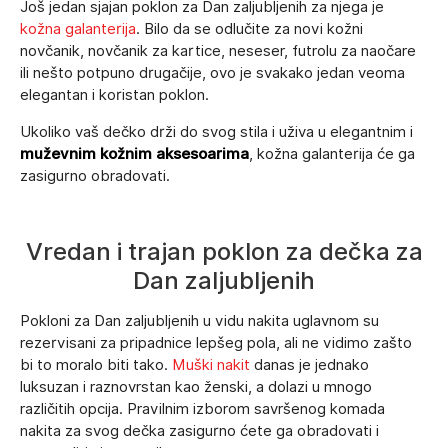
Još jedan sjajan poklon za Dan zaljubljenih za njega je
kožna galanterija
. Bilo da se odlučite za novi kožni
novčanik, novčanik za kartice, neseser, futrolu za naočare
ili nešto potpuno drugačije, ovo je svakako jedan veoma
elegantan i koristan poklon.
Ukoliko vaš dečko drži do svog stila i uživa u elegantnim i
muževnim kožnim aksesoarima
, kožna galanterija će ga
zasigurno obradovati.
Vredan i trajan poklon za dečka za
Dan zaljubljenih
Pokloni za Dan zaljubljenih u vidu nakita uglavnom su
rezervisani za pripadnice lepšeg pola, ali ne vidimo zašto
bi to moralo biti tako.
Muški nakit
danas je jednako
luksuzan i raznovrstan kao ženski, a dolazi u mnogo
različitih opcija. Pravilnim izborom savršenog komada
nakita za svog dečka zasigurno ćete ga obradovati i