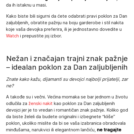
da ih istaknu u masi.
Kako biste bili sigurni da ćete odabrati pravi poklon za Dan
zaljubljenih, obratite pažnju na boju garderobe i stil nakita
koje vaša devojka preferira, ili je jednostavno dovedite u
Watch
i prepustite joj izbor.
Nežan i značajan trajni znak pažnje
– idealan poklon za Dan zaljubljenih
Znate kako kažu, dijamanti su devojci najbolji prijatelji, zar
ne?
A takođe su i večni. Većina momaka se bar jednom u životu
odlučila za
ženski nakit
kao poklon za Dan zaljubljenih
devojci jer je to vredan i romantičan znak pažnje. Koliko god
da biste želeli da budete originalni i izbegnete “kliše”
poklon, ukoliko mislite da bi se vaša izabranica obradovala
minđušama, narukvici ili elegantnom lančiću,
ne tragajte