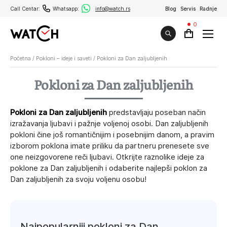
Call Centar:
Whatsapp:
info@watch.rs
Blog
Servis
Radnje
0
Početna
/
Pokloni – ideje i saveti
/
Pokloni za Dan zaljubljenih
Pokloni za Dan zaljubljenih
Pokloni za Dan zaljubljenih
predstavljaju poseban način
izražavanja ljubavi i pažnje voljenoj osobi. Dan zaljubljenih
pokloni čine još romantičnijim i posebnijim danom, a pravim
izborom poklona imate priliku da partneru prenesete sve
one neizgovorene reči ljubavi. Otkrijte raznolike ideje za
poklone za Dan zaljubljenih i odaberite najlepši poklon za
Dan zaljubljenih za svoju voljenu osobu!
Najpopularniji pokloni za Dan