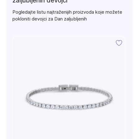
zaljubljenih devojci
Pogledajte listu najtraženijih proizvoda koje možete
pokloniti devojci za Dan zaljubljenih