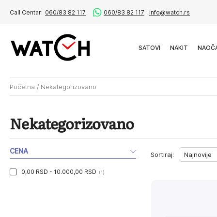
Call Centar:
060/83 82 117
060/83 82 117
info@watch.rs
SATOVI
NAKIT
NAOČ
Početna
/
Nekategorizovano
Nekategorizovano
CENA
Sortiraj:
0,00 RSD - 10.000,00 RSD
(1)