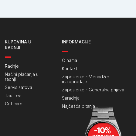
KUPOVINA U
INFORMACIJE
RADNJI
O nama
Radnje
Kontakt
Načini plaćanja u
Zaposlenje - Menadžer
radnji
maloprodaje
Servis satova
Zaposlenje - Generalna prijava
Tax free
Saradnja
Gift card
Najčešća pitanja