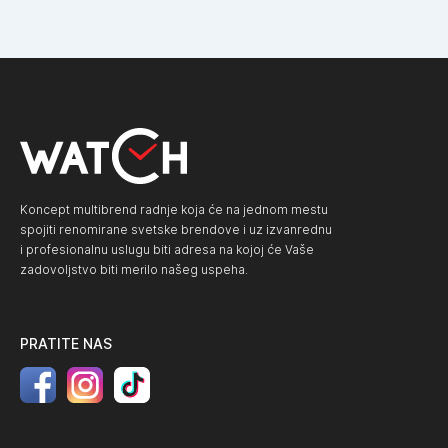
Koncept multibrend radnje koja će na jednom mestu
spojiti renomirane svetske brendove i uz izvanrednu
i profesionalnu uslugu biti adresa na kojoj će Vaše
zadovoljstvo biti merilo našeg uspeha.
PRATITE NAS