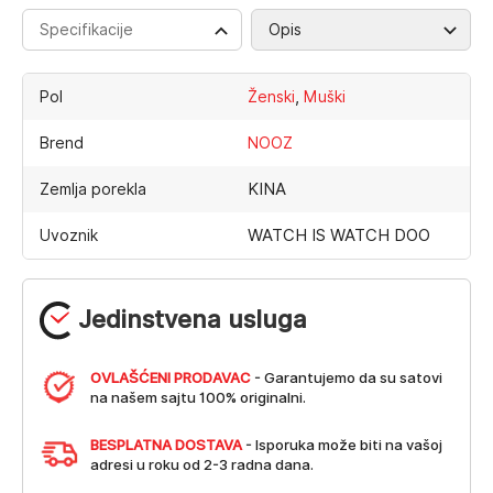
Specifikacije
Opis
,
Pol
Ženski
Muški
Brend
NOOZ
KINA
Zemlja porekla
WATCH IS WATCH DOO
Uvoznik
Jedinstvena usluga
OVLAŠĆENI PRODAVAC
- Garantujemo da su satovi
na našem sajtu 100% originalni.
BESPLATNA DOSTAVA
- Isporuka može biti na vašoj
adresi u roku od 2-3 radna dana.