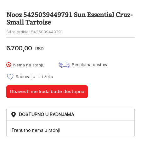
Nooz 5425039449791 Sun Essential Cruz-
Small Tartoise
Šifra artikla: 5425039449791
6.700,00
RSD
Besplatna dostava
Nema na stanju
Sačuvaj u listi želja
Obavesti me kada bude dostupno
DOSTUPNO U RADNJAMA
Trenutno nema u radnji