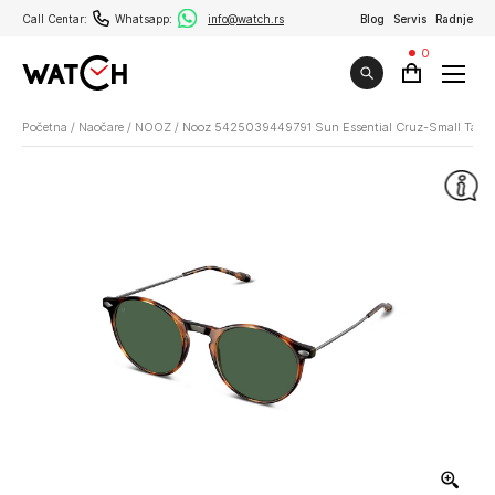
Call Centar:
Whatsapp:
info@watch.rs
Blog
Servis
Radnje
0
Početna
/
Naočare
/
NOOZ
/
Nooz 5425039449791 Sun Essential Cruz-Small Tartoi