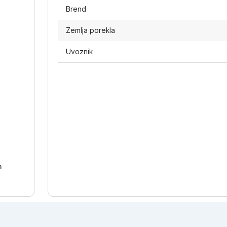
Brend
Zemlja porekla
Uvoznik
-
h