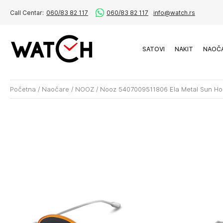
Call Centar:
060/83 82 117
060/83 82 117
info@watch.rs
SATOVI
NAKIT
NAOČ
Početna
/
Naočare
/
NOOZ
/
Nooz 5407009511806 Ela Metal Sun H