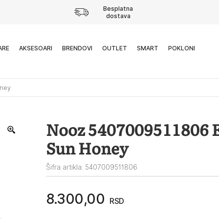
Besplatna
dostava
ARE
AKSESOARI
BRENDOVI
OUTLET
SMART
POKLONI
oney
Nooz 5407009511806 E
Sun Honey
Šifra artikla: 5407009511806
8.300,00
RSD