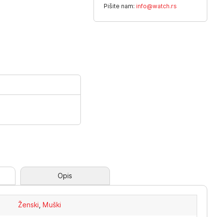
Pišite nam:
info@watch.rs
Opis
Ženski
,
Muški