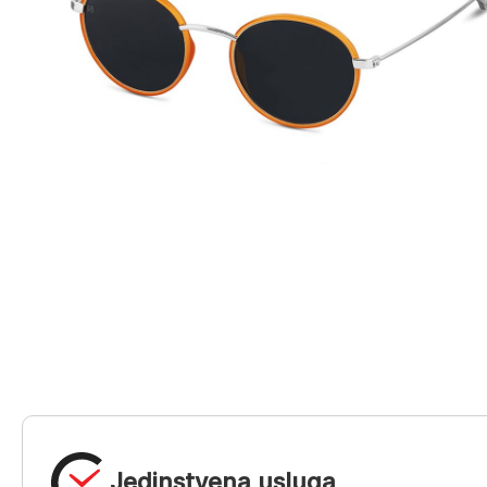
Jedinstvena usluga