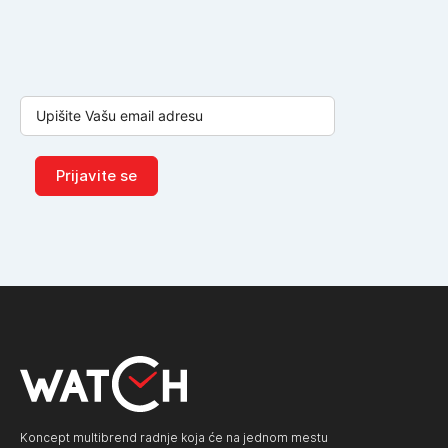
Prijavite se
Koncept multibrend radnje koja će na jednom mestu