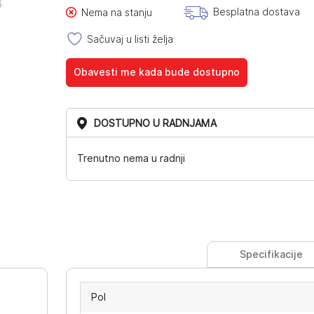
Besplatna dostava
Nema na stanju
Sačuvaj u listi želja
Obavesti me kada bude dostupno
DOSTUPNO U RADNJAMA
Trenutno nema u radnji
Specifikacije
Pol