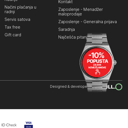
Kontakt
Načini plaćanja u
Zaposlenje - Menadžer
radnji
maloprodaje
Servis satova
Zaposlenje - Generalna prijava
Tax free
Saradnja
Gift card
Najčešća pitanja
Designed & developed by: