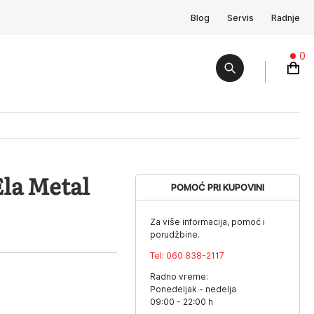
Blog
Servis
Radnje
0
la Metal
POMOĆ PRI KUPOVINI
Za više informacija, pomoć i
porudžbine.
Tel:
060 838-2117
Radno vreme:
Ponedeljak - nedelja
09:00 - 22:00 h