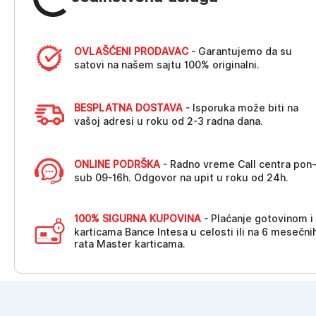
OVLAŠĆENI PRODAVAC
- Garantujemo da su
satovi na našem sajtu 100% originalni.
BESPLATNA DOSTAVA
- Isporuka može biti na
vašoj adresi u roku od 2-3 radna dana.
ONLINE PODRŠKA
- Radno vreme Call centra pon
sub 09-16h. Odgovor na upit u roku od 24h.
100% SIGURNA KUPOVINA
- Plaćanje gotovinom i
karticama Bance Intesa u celosti ili na 6 mesečni
rata Master karticama.