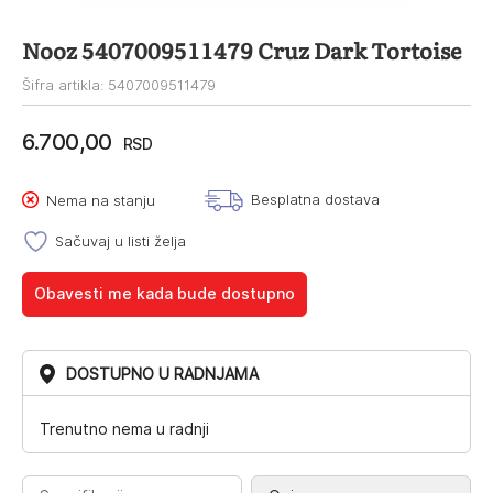
Nooz 5407009511479 Cruz Dark Tortoise
Šifra artikla: 5407009511479
6.700,00
RSD
Besplatna dostava
Nema na stanju
Sačuvaj u listi želja
Obavesti me kada bude dostupno
DOSTUPNO U RADNJAMA
Trenutno nema u radnji