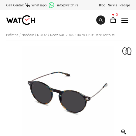
Call Centar:
Whatsapp:
info@watch.rs
Blog
Servis
Radnje
0
Početna
/
Naočare
/
NOOZ
/
Nooz 5407009511479 Cruz Dark Tortoise