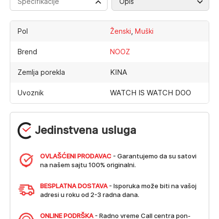
Specifikacije
Opis
,
Pol
Ženski
Muški
Brend
NOOZ
KINA
Zemlja porekla
WATCH IS WATCH DOO
Uvoznik
Jedinstvena usluga
OVLAŠĆENI PRODAVAC
- Garantujemo da su satovi
na našem sajtu 100% originalni.
BESPLATNA DOSTAVA
- Isporuka može biti na vašoj
adresi u roku od 2-3 radna dana.
ONLINE PODRŠKA
- Radno vreme Call centra pon-