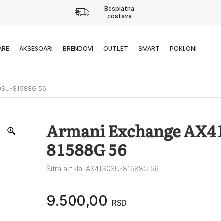
Besplatna
dostava
ARE
AKSESOARI
BRENDOVI
OUTLET
SMART
POKLONI
0SU-81588G 56
Armani Exchange AX4
81588G 56
Šifra artikla: AX4130SU-81588G 56
9.500,00
RSD