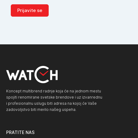
Prijavite se
Koncept multibrend radnje koja će na jednom mestu
spojiti renomirane svetske brendove i uz izvanrednu
i profesionalnu uslugu biti adresa na kojoj će Vaše
zadovoljstvo biti merilo našeg uspeha.
PRATITE NAS