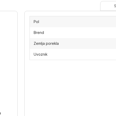
S
Pol
Brend
Zemlja porekla
Uvoznik
-
h