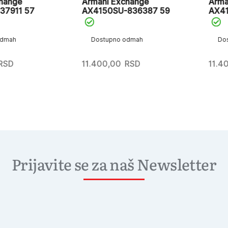
e
Armani Exchange
Armani E
1 57
AX4150SU-836387 59
AX4158S
Dostupno odmah
Dostupn
11.400,00
RSD
11.400,0
Prijavite se za naš Newsletter