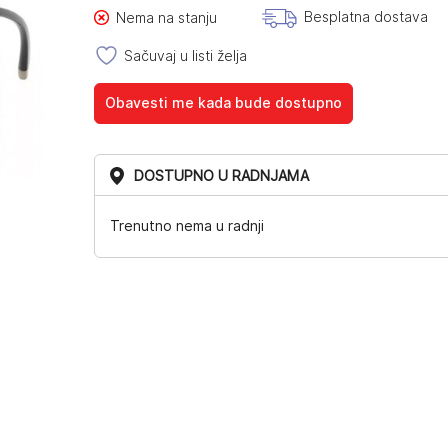
Besplatna dostava
Nema na stanju
Sačuvaj u listi želja
Obavesti me kada bude dostupno
DOSTUPNO U RADNJAMA
Trenutno nema u radnji