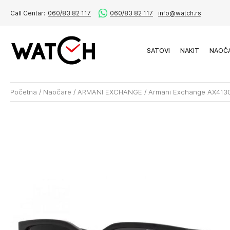
Call Centar:
060/83 82 117
060/83 82 117
info@watch.rs
SATOVI
NAKIT
NAOČ
Početna
/
Naočare
/
ARMANI EXCHANGE
/
Armani Exchange AX413