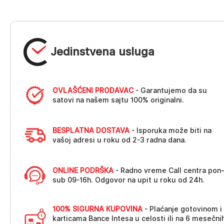
Jedinstvena usluga
OVLAŠĆENI PRODAVAC
- Garantujemo da su
satovi na našem sajtu 100% originalni.
BESPLATNA DOSTAVA
- Isporuka može biti na
vašoj adresi u roku od 2-3 radna dana.
ONLINE PODRŠKA
- Radno vreme Call centra pon
sub 09-16h. Odgovor na upit u roku od 24h.
100% SIGURNA KUPOVINA
- Plaćanje gotovinom i
karticama Bance Intesa u celosti ili na 6 mesečni