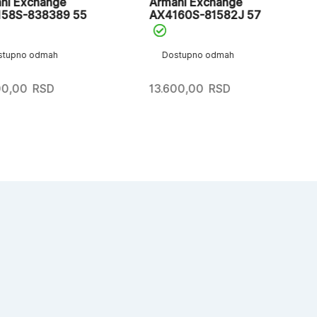
xchange
Armani Exchange
Ar
-838389 55
AX4160S-81582J 57
AX
o odmah
Dostupno odmah
D
0
RSD
13.600,00
RSD
10