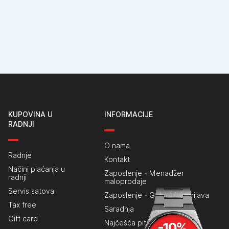
KUPOVINA U
INFORMACIJE
RADNJI
O nama
Radnje
Kontakt
Načini plaćanja u
Zaposlenje - Menadžer
radnji
maloprodaje
Servis satova
Zaposlenje - Generalna prijava
Tax free
Saradnja
Gift card
Najčešća pitanja