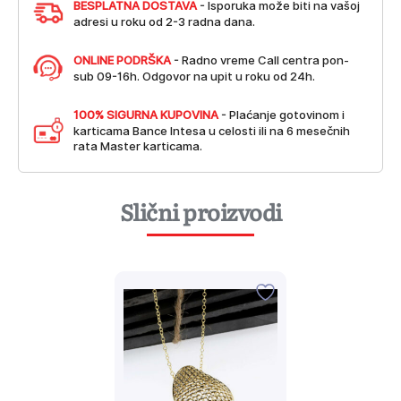
BESPLATNA DOSTAVA
- Isporuka može biti na vašoj
adresi u roku od 2-3 radna dana.
ONLINE PODRŠKA
- Radno vreme Call centra pon-
sub 09-16h. Odgovor na upit u roku od 24h.
100% SIGURNA KUPOVINA
- Plaćanje gotovinom i
karticama Bance Intesa u celosti ili na 6 mesečnih
rata Master karticama.
Slični proizvodi