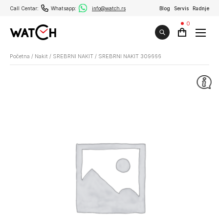
Call Centar:
Whatsapp:
info@watch.rs
Blog
Servis
Radnje
0
Početna
/
Nakit
/
SREBRNI NAKIT
/
SREBRNI NAKIT 309666