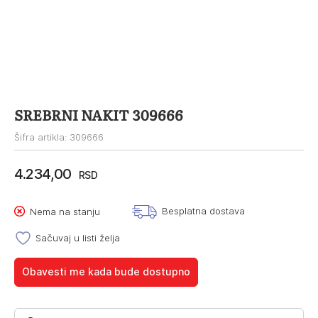
SREBRNI NAKIT 309666
Šifra artikla: 309666
4.234,00
RSD
Besplatna dostava
Nema na stanju
Sačuvaj u listi želja
Obavesti me kada bude dostupno