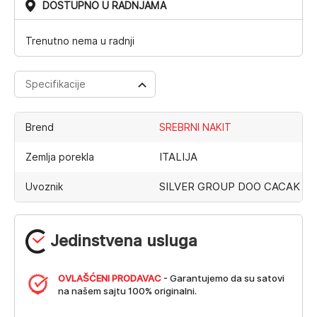
DOSTUPNO U RADNJAMA
Trenutno nema u radnji
Specifikacije
Brend
SREBRNI NAKIT
ITALIJA
Zemlja porekla
SILVER GROUP DOO CACAK
Uvoznik
Jedinstvena usluga
OVLAŠĆENI PRODAVAC
- Garantujemo da su satovi
na našem sajtu 100% originalni.