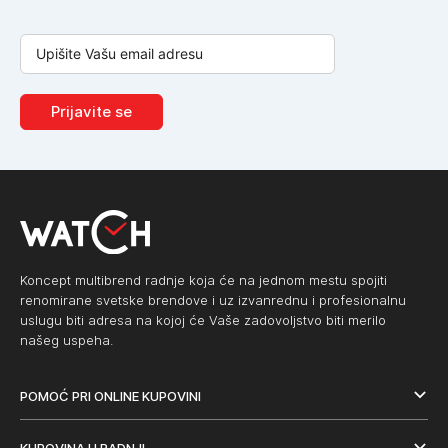
Prijavite se
Koncept multibrend radnje koja će na jednom mestu spojiti
renomirane svetske brendove i uz izvanrednu i profesionalnu
uslugu biti adresa na kojoj će Vaše zadovoljstvo biti merilo
našeg uspeha.
POMOĆ PRI ONLINE KUPOVINI
KUPOVINA U RADNJI