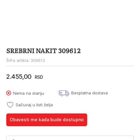
SREBRNI NAKIT 309612
Šifra artikla: 309612
2.455,00
RSD
Besplatna dostava
Nema na stanju
Sačuvaj u listi želja
Obavesti me kada bude dostupno