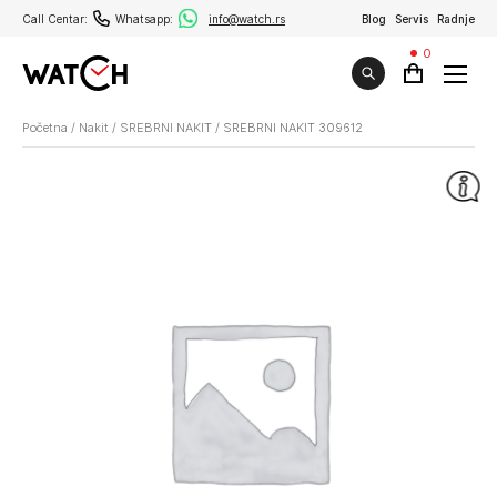
Call Centar:
Whatsapp:
info@watch.rs
Blog
Servis
Radnje
0
Početna
/
Nakit
/
SREBRNI NAKIT
/
SREBRNI NAKIT 309612