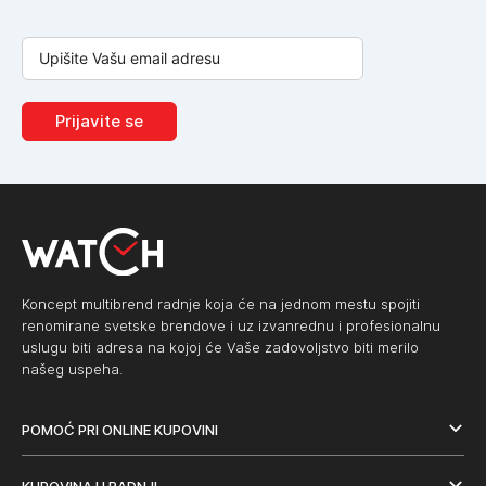
Prijavite se
Koncept multibrend radnje koja će na jednom mestu spojiti
renomirane svetske brendove i uz izvanrednu i profesionalnu
uslugu biti adresa na kojoj će Vaše zadovoljstvo biti merilo
našeg uspeha.
POMOĆ PRI ONLINE KUPOVINI
KUPOVINA U RADNJI