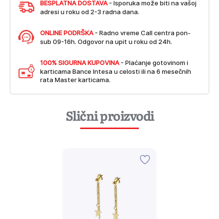
BESPLATNA DOSTAVA
- Isporuka može biti na vašoj
adresi u roku od 2-3 radna dana.
ONLINE PODRŠKA
- Radno vreme Call centra pon-
sub 09-16h. Odgovor na upit u roku od 24h.
100% SIGURNA KUPOVINA
- Plaćanje gotovinom i
karticama Bance Intesa u celosti ili na 6 mesečnih
rata Master karticama.
Slični proizvodi