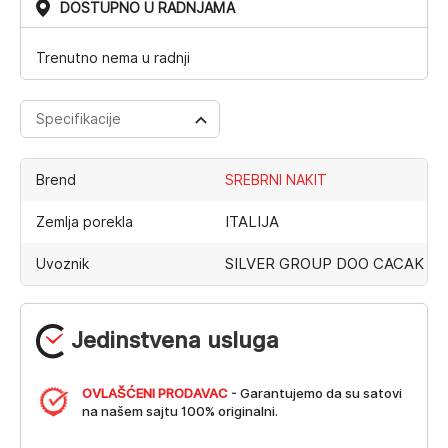
DOSTUPNO U RADNJAMA
Trenutno nema u radnji
Specifikacije
Brend
SREBRNI NAKIT
ITALIJA
Zemlja porekla
SILVER GROUP DOO CACAK
Uvoznik
Jedinstvena usluga
OVLAŠĆENI PRODAVAC
- Garantujemo da su satovi
na našem sajtu 100% originalni.