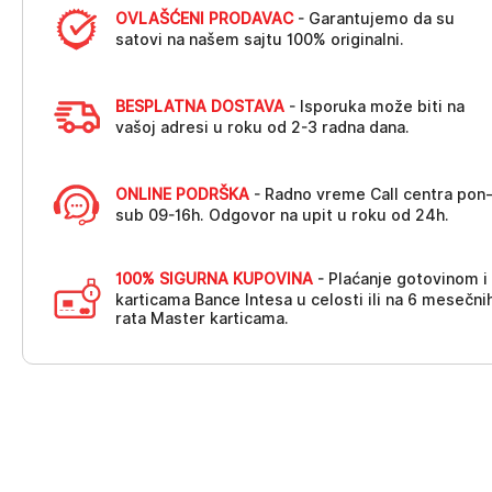
OVLAŠĆENI PRODAVAC
- Garantujemo da su
satovi na našem sajtu 100% originalni.
BESPLATNA DOSTAVA
- Isporuka može biti na
vašoj adresi u roku od 2-3 radna dana.
ONLINE PODRŠKA
- Radno vreme Call centra pon
sub 09-16h. Odgovor na upit u roku od 24h.
100% SIGURNA KUPOVINA
- Plaćanje gotovinom i
karticama Bance Intesa u celosti ili na 6 mesečni
rata Master karticama.