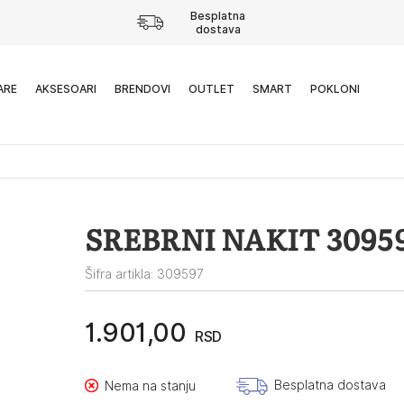
Besplatna
dostava
ARE
AKSESOARI
BRENDOVI
OUTLET
SMART
POKLONI
SREBRNI NAKIT 3095
Šifra artikla: 309597
1.901,00
RSD
Besplatna dostava
Nema na stanju