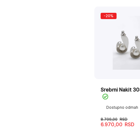
-20%
Srebrni Nakit 3
Dostupno odmah
8.709,00
RSD
6.970,00
RSD
Originalna
Trenutna
cena
cena
je
je: