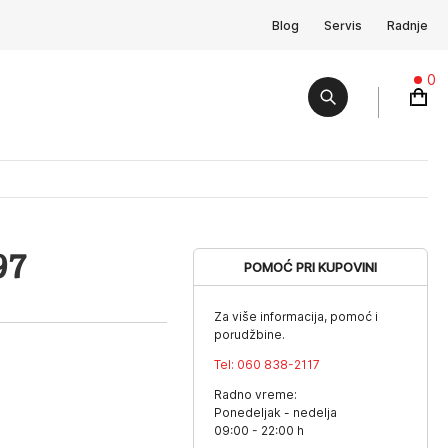
Blog
Servis
Radnje
0
97
POMOĆ PRI KUPOVINI
Za više informacija, pomoć i
porudžbine.
Tel:
060 838-2117
Radno vreme:
Ponedeljak - nedelja
09:00 - 22:00 h