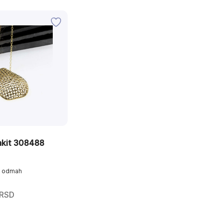
akit 308488
o odmah
RSD