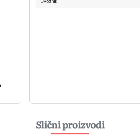
Uvoznik
-
h
Slični proizvodi