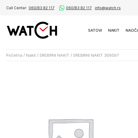
Call Centar:
060/83 82 117
060/83 82 117
info@watch.rs
SATOVI
NAKIT
NAOČ
Početna
/
Nakit
/
SREBRNI NAKIT
/
SREBRNI NAKIT 309597