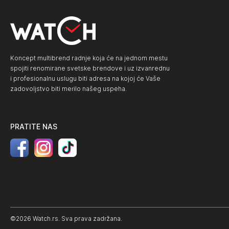
Koncept multibrend radnje koja će na jednom mestu
spojiti renomirane svetske brendove i uz izvanrednu
i profesionalnu uslugu biti adresa na kojoj će Vaše
zadovoljstvo biti merilo našeg uspeha.
PRATITE NAS
©2026 Watch.rs. Sva prava zadržana.