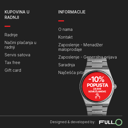
KUPOVINA U
INFORMACIJE
RADNJI
O nama
Radnje
Kontakt
Načini plaćanja u
Zaposlenje - Menadžer
radnji
maloprodaje
Servis satova
Zaposlenje - Generalna prijava
Tax free
Saradnja
Gift card
Najčešća pitanja
Designed & developed by: