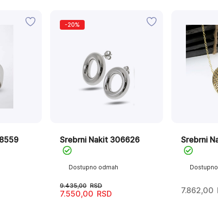
-20%
08559
Srebrni Nakit 306626
Srebrni N
Dostupno odmah
Dostupn
9.435,00
RSD
7.862,00
7.550,00
RSD
Originalna
Trenutna
cena
cena
je
je: