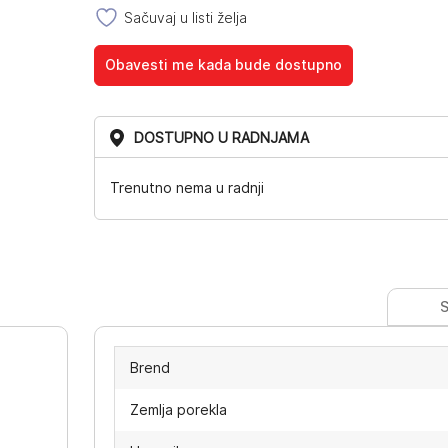
Sačuvaj u listi želja
Obavesti me kada bude dostupno
DOSTUPNO U RADNJAMA
Trenutno nema u radnji
S
Brend
Zemlja porekla