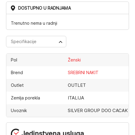
DOSTUPNO U RADNJAMA
Trenutno nema u radnji
Specifikacije
Pol
Ženski
Brend
SREBRNI NAKIT
OUTLET
Outlet
ITALIJA
Zemlja porekla
SILVER GROUP DOO CACAK
Uvoznik
Jedinstvena usluga