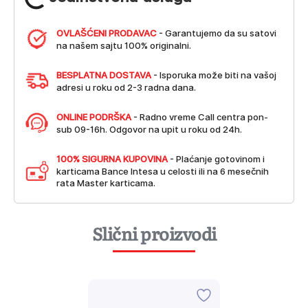
OVLAŠĆENI PRODAVAC
- Garantujemo da su satovi
na našem sajtu 100% originalni.
BESPLATNA DOSTAVA
- Isporuka može biti na vašoj
adresi u roku od 2-3 radna dana.
ONLINE PODRŠKA
- Radno vreme Call centra pon-
sub 09-16h. Odgovor na upit u roku od 24h.
100% SIGURNA KUPOVINA
- Plaćanje gotovinom i
karticama Bance Intesa u celosti ili na 6 mesečnih
rata Master karticama.
Slični proizvodi