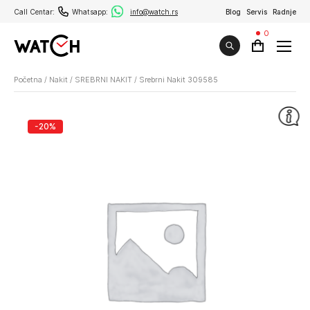
Call Centar:
Whatsapp:
info@watch.rs
Blog
Servis
Radnje
0
Početna
/
Nakit
/
SREBRNI NAKIT
/
Srebrni Nakit 309585
-20%