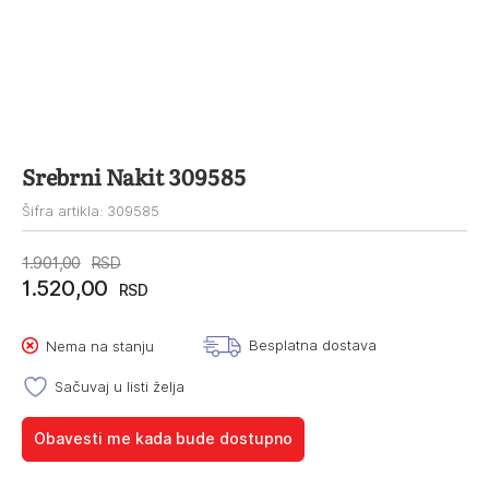
Srebrni Nakit 309585
Šifra artikla: 309585
Originalna
Trenutna
1.901,00
RSD
1.520,00
cena
cena
RSD
je
je:
Besplatna dostava
Nema na stanju
bila:
1.520,00RSD.
1.901,00RSD.
Sačuvaj u listi želja
Obavesti me kada bude dostupno