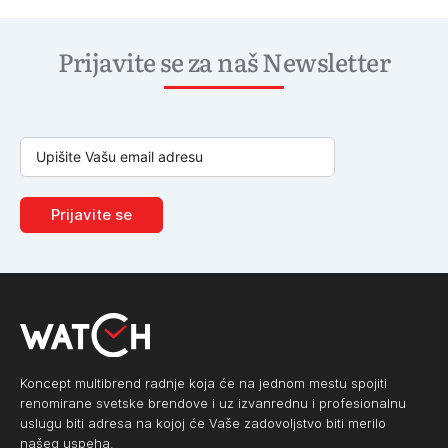
Prijavite se za naš Newsletter
Prijavite se
Koncept multibrend radnje koja će na jednom mestu spojiti
renomirane svetske brendove i uz izvanrednu i profesionalnu
uslugu biti adresa na kojoj će Vaše zadovoljstvo biti merilo
našeg uspeha.