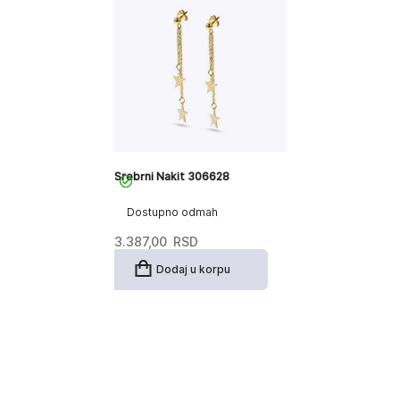
Srebrni Nakit 306628
Dostupno odmah
3.387,00
RSD
Dodaj u korpu