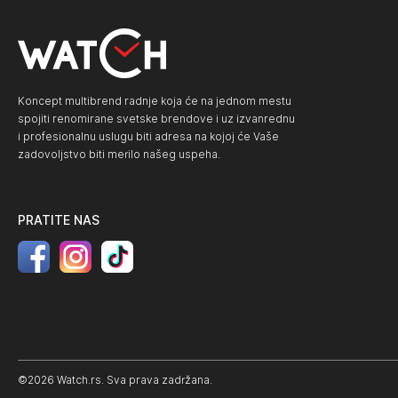
Koncept multibrend radnje koja će na jednom mestu
spojiti renomirane svetske brendove i uz izvanrednu
i profesionalnu uslugu biti adresa na kojoj će Vaše
zadovoljstvo biti merilo našeg uspeha.
PRATITE NAS
©2026 Watch.rs. Sva prava zadržana.