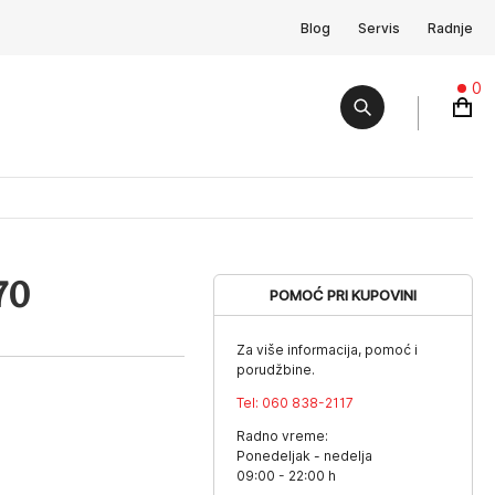
Blog
Servis
Radnje
0
70
POMOĆ PRI KUPOVINI
Za više informacija, pomoć i
porudžbine.
Tel:
060 838-2117
Radno vreme:
Ponedeljak - nedelja
09:00 - 22:00 h