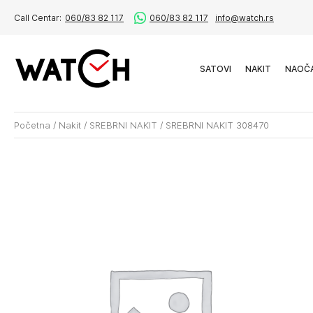
Call Centar:
060/83 82 117
060/83 82 117
info@watch.rs
SATOVI
NAKIT
NAOČ
Početna
/
Nakit
/
SREBRNI NAKIT
/
SREBRNI NAKIT 308470