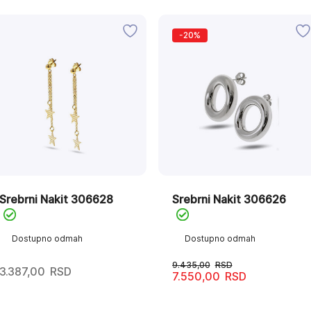
-20%
Srebrni Nakit 306628
Srebrni Nakit 306626
Dostupno odmah
Dostupno odmah
9.435,00
RSD
3.387,00
RSD
7.550,00
RSD
Originalna
Trenutna
cena
cena
je
je: