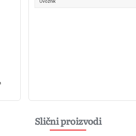
Uvoznik
-
h
Slični proizvodi