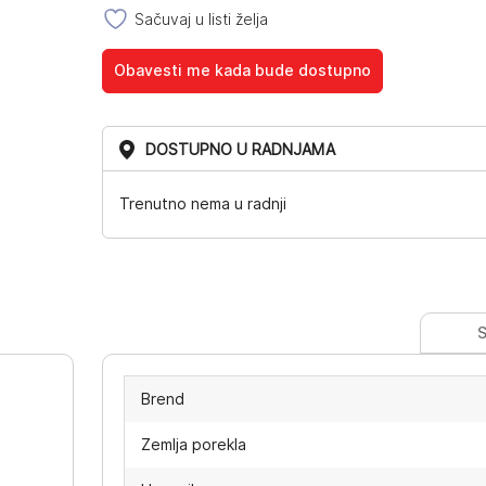
Sačuvaj u listi želja
Obavesti me kada bude dostupno
DOSTUPNO U RADNJAMA
Trenutno nema u radnji
S
Brend
Zemlja porekla