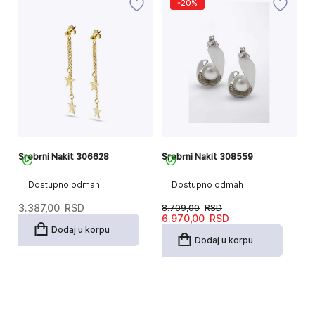
-20%
Srebrni Nakit 306628
Srebrni Nakit 308559
Dostupno odmah
Dostupno odmah
3.387,00
RSD
8.709,00
RSD
Originalna
Trenutna
6.970,00
RSD
cena
cena
Dodaj u korpu
je
je:
Dodaj u korpu
bila:
6.970,00RSD.
8.709,00RSD.