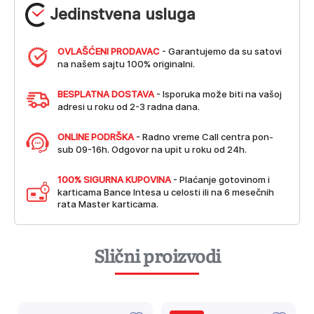
Jedinstvena usluga
OVLAŠĆENI PRODAVAC
- Garantujemo da su satovi
na našem sajtu 100% originalni.
BESPLATNA DOSTAVA
- Isporuka može biti na vašoj
adresi u roku od 2-3 radna dana.
ONLINE PODRŠKA
- Radno vreme Call centra pon-
sub 09-16h. Odgovor na upit u roku od 24h.
100% SIGURNA KUPOVINA
- Plaćanje gotovinom i
karticama Bance Intesa u celosti ili na 6 mesečnih
rata Master karticama.
Slični proizvodi