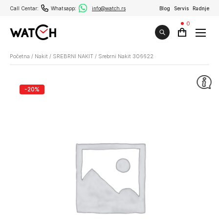
Call Centar:
Whatsapp:
info@watch.rs
Blog
Servis
Radnje
0
Početna
/
Nakit
/
SREBRNI NAKIT
/
Srebrni Nakit 306622
-20%