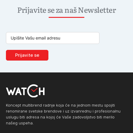
Prijavite se za naš Newsletter
Prijavite se
Koncept multibrend radnje koja će na jednom mestu spojiti
renomirane svetske brendove i uz izvanrednu i profesionalnu
uslugu biti adresa na kojoj će Vaše zadovoljstvo biti merilo
našeg uspeha.