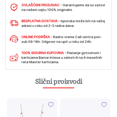
OVLAŠĆENI PRODAVAC
- Garantujemo da su satovi
na našem sajtu 100% originalni.
BESPLATNA DOSTAVA
- Isporuka može biti na vašoj
adresi u roku od 2-3 radna dana.
ONLINE PODRŠKA
- Radno vreme Call centra pon-
sub 09-16h. Odgovor na upit u roku od 24h.
100% SIGURNA KUPOVINA
- Plaćanje gotovinom i
karticama Bance Intesa u celosti ili na 6 mesečnih
rata Master karticama.
Slični proizvodi