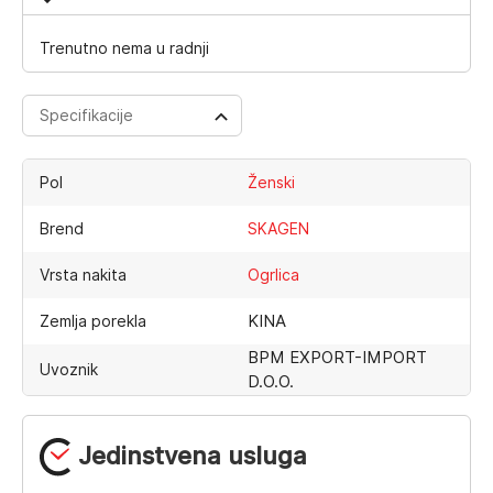
Trenutno nema u radnji
Specifikacije
Pol
Ženski
Brend
SKAGEN
Vrsta nakita
Ogrlica
KINA
Zemlja porekla
BPM EXPORT-IMPORT
Uvoznik
D.O.O.
Jedinstvena usluga