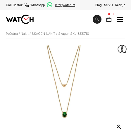
Call Centar:
Whatsapp:
info@watch.rs
Blog
Servis
Radnje
0
Početna
/
Nakit
/
SKAGEN NAKIT
/
Skagen SKJ1855710