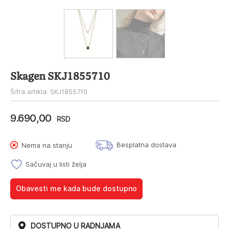
Skagen SKJ1855710
Šifra artikla: SKJ1855710
9.690,00
RSD
Besplatna dostava
Nema na stanju
Sačuvaj u listi želja
Obavesti me kada bude dostupno
DOSTUPNO U RADNJAMA