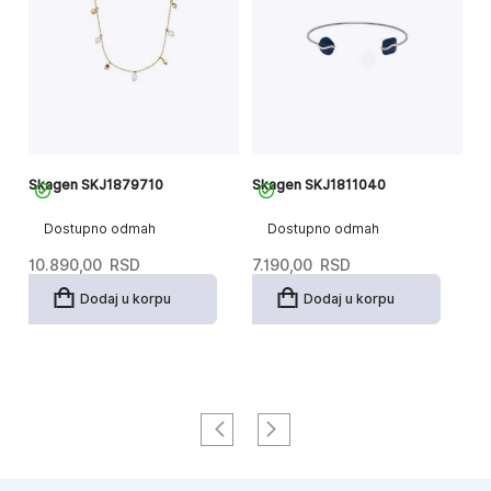
Skagen SKJ1879710
Skagen SKJ1811040
S
Dostupno odmah
Dostupno odmah
10.890,00
RSD
7.190,00
RSD
9
Dodaj u korpu
Dodaj u korpu