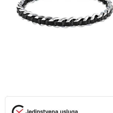
Jedinstvena usluga