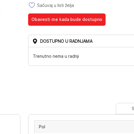
Sačuvaj u listi želja
Obavesti me kada bude dostupno
DOSTUPNO U RADNJAMA
Trenutno nema u radnji
S
Pol