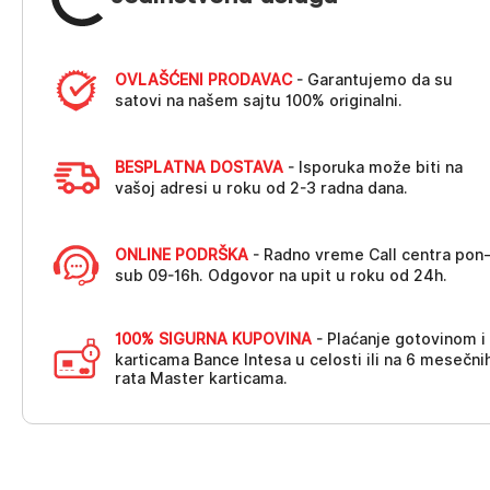
OVLAŠĆENI PRODAVAC
- Garantujemo da su
satovi na našem sajtu 100% originalni.
BESPLATNA DOSTAVA
- Isporuka može biti na
vašoj adresi u roku od 2-3 radna dana.
ONLINE PODRŠKA
- Radno vreme Call centra pon
sub 09-16h. Odgovor na upit u roku od 24h.
100% SIGURNA KUPOVINA
- Plaćanje gotovinom i
karticama Bance Intesa u celosti ili na 6 mesečni
rata Master karticama.