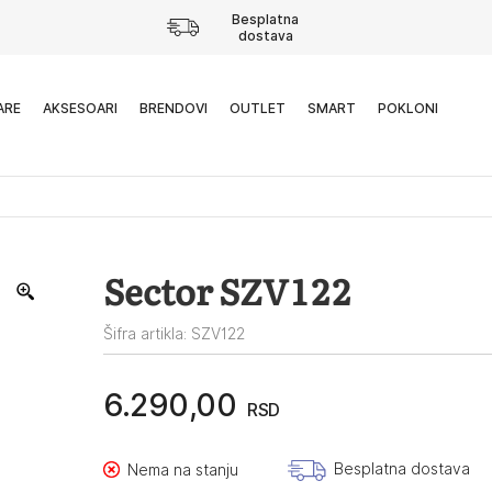
Besplatna
dostava
ARE
AKSESOARI
BRENDOVI
OUTLET
SMART
POKLONI
Sector SZV122
Šifra artikla: SZV122
6.290,00
RSD
Besplatna dostava
Nema na stanju