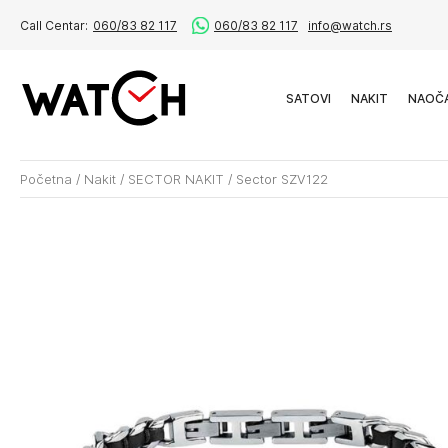
Call Centar:
060/83 82 117
060/83 82 117
info@watch.rs
SATOVI
NAKIT
NAOČ
Početna
/
Nakit
/
SECTOR NAKIT
/
Sector SZV122