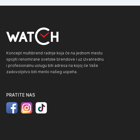
Koncept multibrend radnje koja će na jednom mestu
spojiti renomirane svetske brendove i uz izvanrednu
i profesionalnu uslugu biti adresa na kojoj će Vaše
zadovoljstvo biti merilo našeg uspeha.
PRATITE NAS