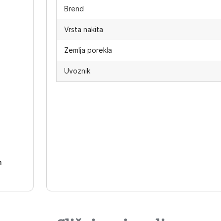
Brend
Vrsta nakita
Zemlja porekla
Uvoznik
-
h