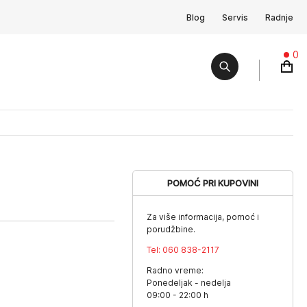
Blog
Servis
Radnje
0
POMOĆ PRI KUPOVINI
Za više informacija, pomoć i
porudžbine.
Tel:
060 838-2117
Radno vreme:
Ponedeljak - nedelja
09:00 - 22:00 h