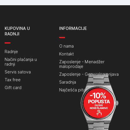
KUPOVINA U
INFORMACIJE
RADNJI
O nama
Radnje
Kontakt
Načini plaćanja u
Zaposlenje - Menadžer
radnji
maloprodaje
Servis satova
Zaposlenje - Generalna prijava
Tax free
Saradnja
Gift card
Najčešća pitanja