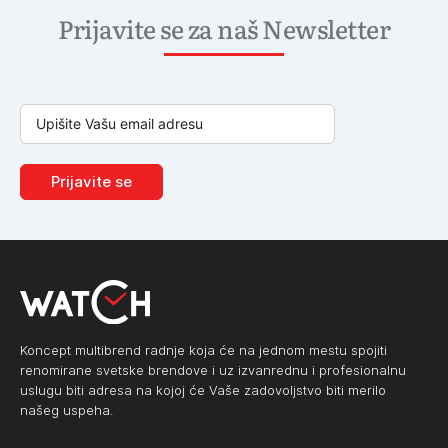
Prijavite se za naš Newsletter
Prijavite se
Koncept multibrend radnje koja će na jednom mestu spojiti
renomirane svetske brendove i uz izvanrednu i profesionalnu
uslugu biti adresa na kojoj će Vaše zadovoljstvo biti merilo
našeg uspeha.