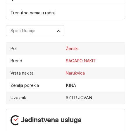
Trenutno nema u radnji
Specifikacije
Pol
Ženski
Brend
SAGAPO NAKIT
Vrsta nakita
Narukvica
KINA
Zemlja porekla
SZTR JOVAN
Uvoznik
Jedinstvena usluga