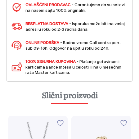
OVLAŠĆENI PRODAVAC
- Garantujemo da su satovi
na našem sajtu 100% originalni.
BESPLATNA DOSTAVA
- Isporuka može biti na vašoj
adresi u roku od 2-3 radna dana.
ONLINE PODRŠKA
- Radno vreme Call centra pon-
sub 09-16h. Odgovor na upit u roku od 24h.
100% SIGURNA KUPOVINA
- Plaćanje gotovinom i
karticama Bance Intesa u celosti ili na 6 mesečnih
rata Master karticama.
Slični proizvodi