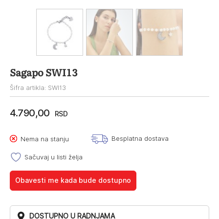
Sagapo SWI13
Šifra artikla: SWI13
4.790,00
RSD
Besplatna dostava
Nema na stanju
Sačuvaj u listi želja
Obavesti me kada bude dostupno
DOSTUPNO U RADNJAMA