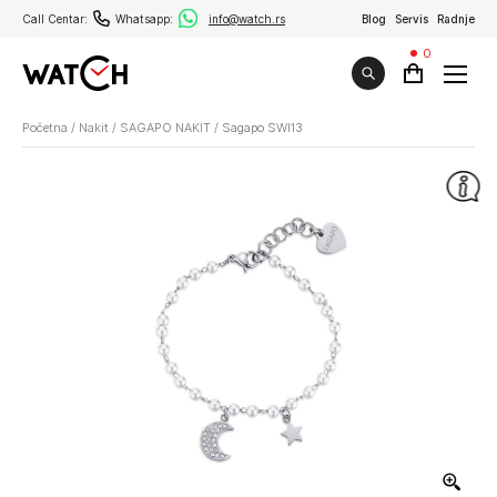
Call Centar:
Whatsapp:
info@watch.rs
Blog
Servis
Radnje
0
Početna
/
Nakit
/
SAGAPO NAKIT
/
Sagapo SWI13