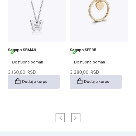
Sagapo SBM49
Sagapo SFE35
S
Dostupno odmah
Dostupno odmah
3.160,00
RSD
3.280,00
RSD
3
Dodaj u korpu
Dodaj u korpu