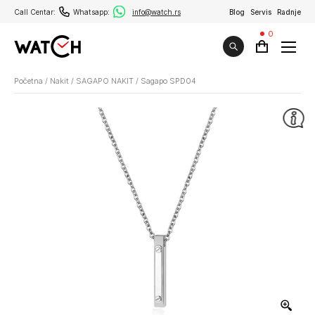
Call Centar:
Whatsapp:
info@watch.rs
Blog
Servis
Radnje
0
Početna
/
Nakit
/
SAGAPO NAKIT
/
Sagapo SPD04