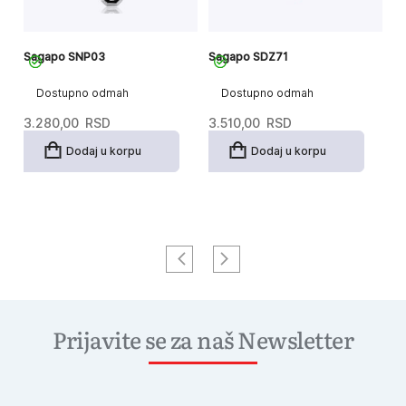
Sagapo SNP03
Sagapo SDZ71
S
Dostupno odmah
Dostupno odmah
3.280,00
RSD
3.510,00
RSD
2
Dodaj u korpu
Dodaj u korpu
Prijavite se za naš Newsletter