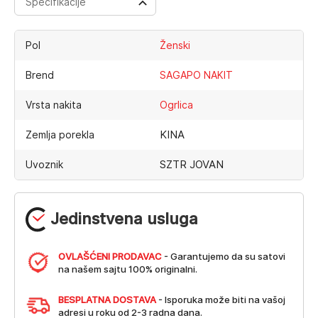
Specifikacije
Pol
Ženski
Brend
SAGAPO NAKIT
Vrsta nakita
Ogrlica
KINA
Zemlja porekla
SZTR JOVAN
Uvoznik
Jedinstvena usluga
OVLAŠĆENI PRODAVAC
- Garantujemo da su satovi
na našem sajtu 100% originalni.
BESPLATNA DOSTAVA
- Isporuka može biti na vašoj
adresi u roku od 2-3 radna dana.