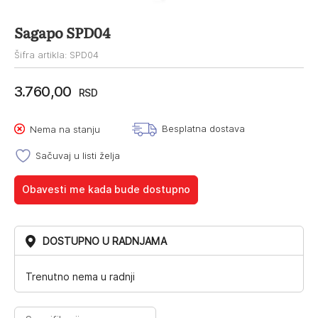
Sagapo SPD04
Šifra artikla: SPD04
3.760,00
RSD
Besplatna dostava
Nema na stanju
Sačuvaj u listi želja
Obavesti me kada bude dostupno
DOSTUPNO U RADNJAMA
Trenutno nema u radnji