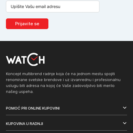
Prijavite se
Koncept multibrend radnje koja će na jednom mestu spojiti
renomirane svetske brendove i uz izvanrednu i profesionalnu
uslugu biti adresa na kojoj će Vaše zadovoljstvo biti merilo
našeg uspeha.
POMOĆ PRI ONLINE KUPOVINI
KUPOVINA U RADNJI