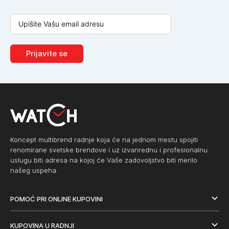
Prijavite se
Koncept multibrend radnje koja će na jednom mestu spojiti
renomirane svetske brendove i uz izvanrednu i profesionalnu
uslugu biti adresa na kojoj će Vaše zadovoljstvo biti merilo
našeg uspeha.
POMOĆ PRI ONLINE KUPOVINI
KUPOVINA U RADNJI