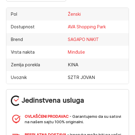
Pol
Ženski
Dostupnost
AVA Shopping Park
Brend
SAGAPO NAKIT
Vrsta nakita
Minđuše
KINA
Zemlja porekla
SZTR JOVAN
Uvoznik
Jedinstvena usluga
OVLAŠĆENI PRODAVAC
- Garantujemo da su satovi
na našem sajtu 100% originalni.
BESPLATNA DOSTAVA
- Isporuka može biti na vašoj