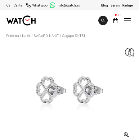
Call Centar:
Whatsapp:
info@watch.rs
Blog
Servis
Radnje
0
Početna
/
Nakit
/
SAGAPO NAKIT
/
Sagapo SKT51