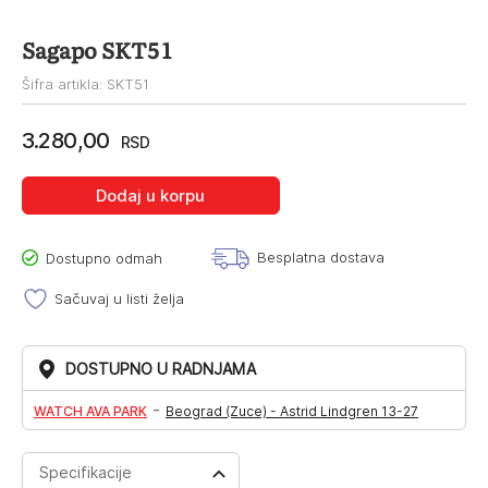
Sagapo SKT51
Šifra artikla: SKT51
3.280,00
RSD
Dodaj u korpu
Besplatna dostava
Dostupno odmah
Sačuvaj u listi želja
DOSTUPNO U RADNJAMA
-
WATCH AVA PARK
Beograd (Zuce) - Astrid Lindgren 13-27
Specifikacije