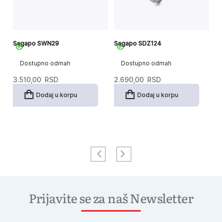
Sagapo SWN29
Sagapo SDZ124
S
Dostupno odmah
Dostupno odmah
3.510,00
RSD
2.690,00
RSD
3
Dodaj u korpu
Dodaj u korpu
Prijavite se za naš Newsletter