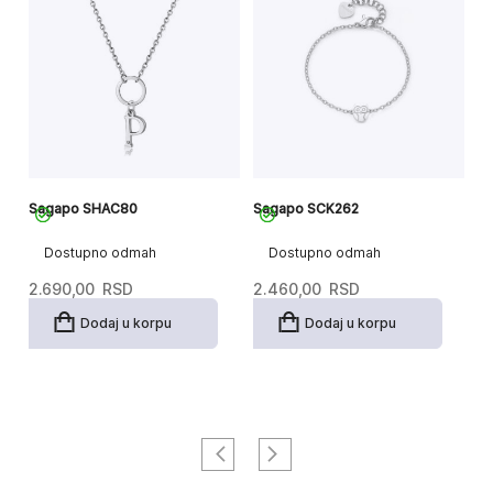
Sagapo SHAC80
Sagapo SCK262
S
Dostupno odmah
Dostupno odmah
2.690,00
RSD
2.460,00
RSD
3
Dodaj u korpu
Dodaj u korpu