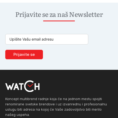
Prijavite se za naš Newsletter
Prijavite se
Koncept multibrend radnje koja će na jednom mestu spojiti
renomirane svetske brendove i uz izvanrednu i profesionalnu
uslugu biti adresa na kojoj će Vaše zadovoljstvo biti merilo
našeg uspeha.