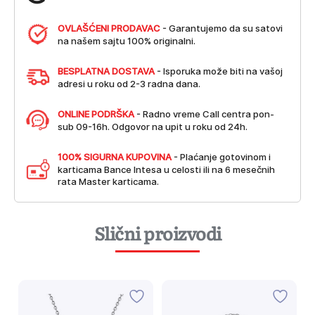
OVLAŠĆENI PRODAVAC
- Garantujemo da su satovi
na našem sajtu 100% originalni.
BESPLATNA DOSTAVA
- Isporuka može biti na vašoj
adresi u roku od 2-3 radna dana.
ONLINE PODRŠKA
- Radno vreme Call centra pon-
sub 09-16h. Odgovor na upit u roku od 24h.
100% SIGURNA KUPOVINA
- Plaćanje gotovinom i
karticama Bance Intesa u celosti ili na 6 mesečnih
rata Master karticama.
Slični proizvodi