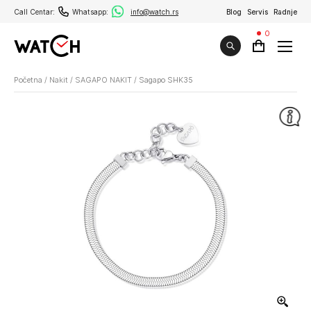
Call Centar:
Whatsapp:
info@watch.rs
Blog
Servis
Radnje
0
Početna
/
Nakit
/
SAGAPO NAKIT
/
Sagapo SHK35