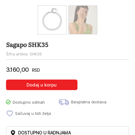
Sagapo SHK35
Šifra artikla: SHK35
3.160,00
RSD
Dodaj u korpu
Besplatna dostava
Dostupno odmah
Sačuvaj u listi želja
DOSTUPNO U RADNJAMA