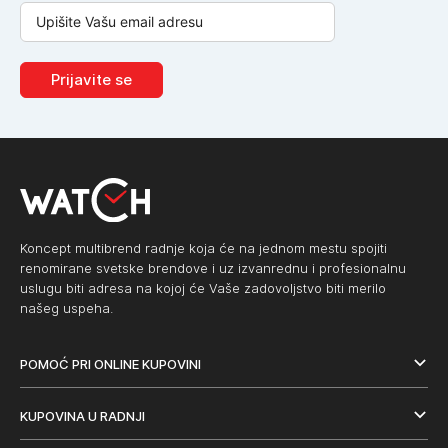
Prijavite se
Koncept multibrend radnje koja će na jednom mestu spojiti
renomirane svetske brendove i uz izvanrednu i profesionalnu
uslugu biti adresa na kojoj će Vaše zadovoljstvo biti merilo
našeg uspeha.
POMOĆ PRI ONLINE KUPOVINI
KUPOVINA U RADNJI