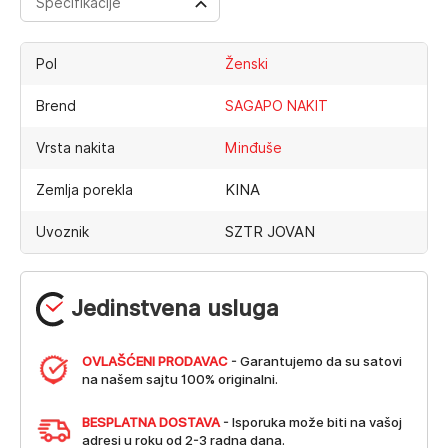
Specifikacije
Pol
Ženski
Brend
SAGAPO NAKIT
Vrsta nakita
Minđuše
KINA
Zemlja porekla
SZTR JOVAN
Uvoznik
Jedinstvena usluga
OVLAŠĆENI PRODAVAC
- Garantujemo da su satovi
na našem sajtu 100% originalni.
BESPLATNA DOSTAVA
- Isporuka može biti na vašoj
adresi u roku od 2-3 radna dana.