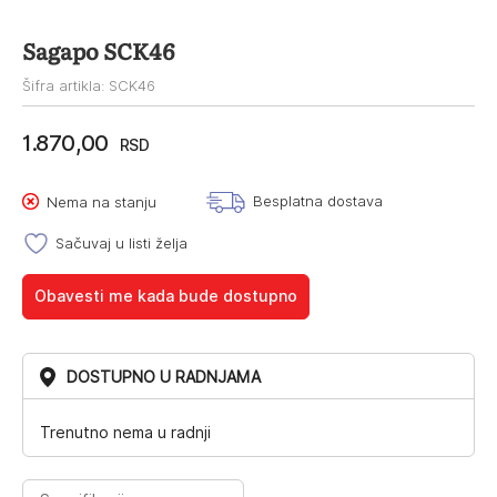
Sagapo SCK46
Šifra artikla: SCK46
1.870,00
RSD
Besplatna dostava
Nema na stanju
Sačuvaj u listi želja
Obavesti me kada bude dostupno
DOSTUPNO U RADNJAMA
Trenutno nema u radnji