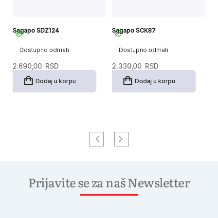
Sagapo SDZ124
Sagapo SCK87
S
Dostupno odmah
Dostupno odmah
2.690,00
RSD
2.330,00
RSD
3
Dodaj u korpu
Dodaj u korpu
Prijavite se za naš Newsletter