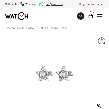
Call Centar:
Whatsapp:
info@watch.rs
Blog
Servis
Radnje
0
Početna
/
Nakit
/
SAGAPO NAKIT
/
Sagapo SCK46