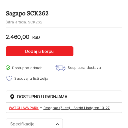
Sagapo SCK262
Šifra artikla: SCK262
2.460,00
RSD
Dodaj u korpu
Besplatna dostava
Dostupno odmah
Sačuvaj u listi želja
DOSTUPNO U RADNJAMA
-
WATCH AVA PARK
Beograd (Zuce) - Astrid Lindgren 13-27
Specifikacije