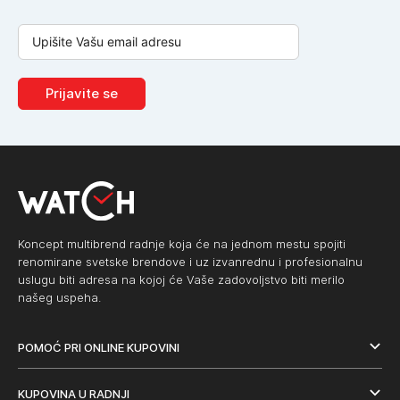
Prijavite se
Koncept multibrend radnje koja će na jednom mestu spojiti
renomirane svetske brendove i uz izvanrednu i profesionalnu
uslugu biti adresa na kojoj će Vaše zadovoljstvo biti merilo
našeg uspeha.
POMOĆ PRI ONLINE KUPOVINI
KUPOVINA U RADNJI