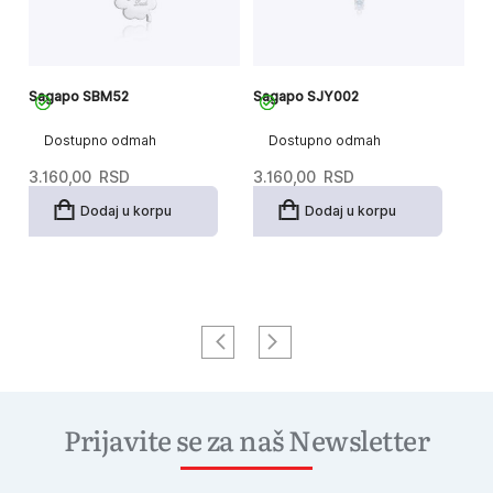
Sagapo SBM52
Sagapo SJY002
S
Dostupno odmah
Dostupno odmah
3.160,00
RSD
3.160,00
RSD
2
Dodaj u korpu
Dodaj u korpu
Prijavite se za naš Newsletter