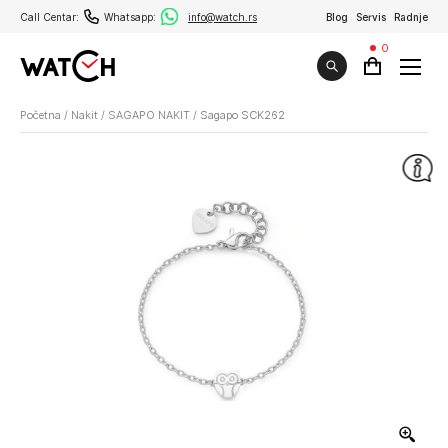
Call Centar:
Whatsapp:
info@watch.rs
Blog
Servis
Radnje
0
Početna
/
Nakit
/
SAGAPO NAKIT
/
Sagapo SCK262