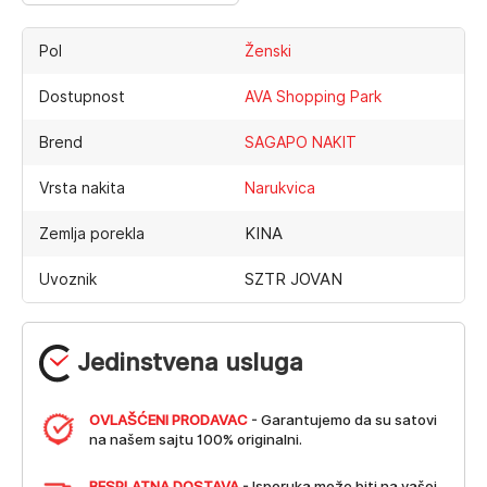
Pol
Ženski
Dostupnost
AVA Shopping Park
Brend
SAGAPO NAKIT
Vrsta nakita
Narukvica
KINA
Zemlja porekla
SZTR JOVAN
Uvoznik
Jedinstvena usluga
OVLAŠĆENI PRODAVAC
- Garantujemo da su satovi
na našem sajtu 100% originalni.
BESPLATNA DOSTAVA
- Isporuka može biti na vašoj