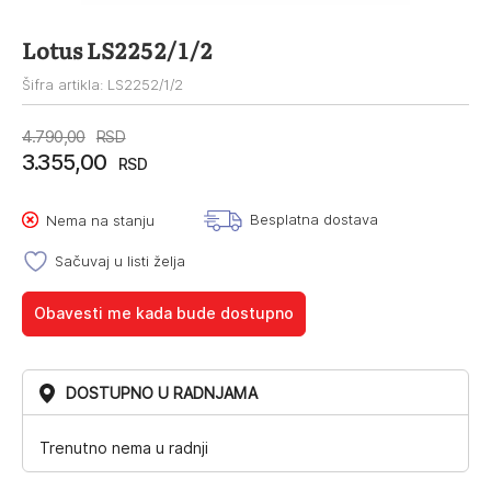
Lotus LS2252/1/2
Šifra artikla: LS2252/1/2
Originalna
Trenutna
4.790,00
RSD
3.355,00
cena
cena
RSD
je
je:
Besplatna dostava
Nema na stanju
bila:
3.355,00RSD.
4.790,00RSD.
Sačuvaj u listi želja
Obavesti me kada bude dostupno
DOSTUPNO U RADNJAMA
Trenutno nema u radnji