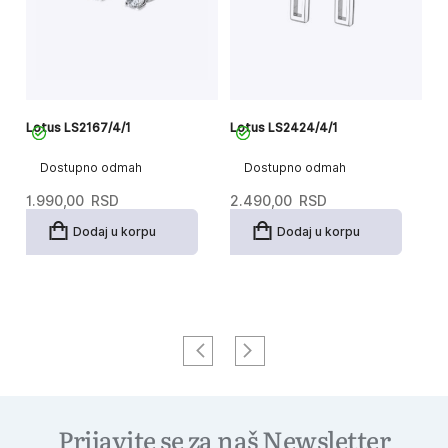
Lotus LS2167/4/1
Lotus LS2424/4/1
Lo
Dostupno odmah
Dostupno odmah
1.990,00
RSD
2.490,00
RSD
2
Dodaj u korpu
Dodaj u korpu
Prijavite se za naš Newsletter