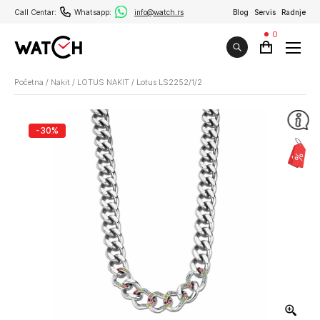
Call Centar:
Whatsapp:
info@watch.rs
Blog
Servis
Radnje
0
Početna
/
Nakit
/
LOTUS NAKIT
/
Lotus LS2252/1/2
-30%