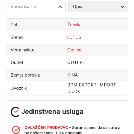
Specifikacije
Opis
Pol
Ženski
Brend
LOTUS
Vrsta nakita
Ogrlica
OUTLET
Outlet
KINA
Zemlja porekla
BPM EXPORT-IMPORT
Uvoznik
D.O.O.
Jedinstvena usluga
OVLAŠĆENI PRODAVAC
- Garantujemo da su satovi
na našem sajtu 100% originalni.