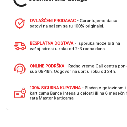
OVLAŠĆENI PRODAVAC
- Garantujemo da su
satovi na našem sajtu 100% originalni.
BESPLATNA DOSTAVA
- Isporuka može biti na
vašoj adresi u roku od 2-3 radna dana.
ONLINE PODRŠKA
- Radno vreme Call centra pon
sub 09-16h. Odgovor na upit u roku od 24h.
100% SIGURNA KUPOVINA
- Plaćanje gotovinom i
karticama Bance Intesa u celosti ili na 6 mesečni
rata Master karticama.