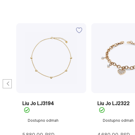
Liu Jo LJ3194
Liu Jo LJ2322
Dostupno odmah
Dostupno odmah
5.880,00
RSD
4.680,00
RSD