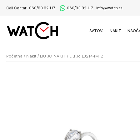
Call Centar:
060/83 82 117
060/83 82 117
info@watch.rs
SATOVI
NAKIT
NAOČ
Početna
/
Nakit
/
LIU JO NAKIT
/
Liu Jo LJ2144M12