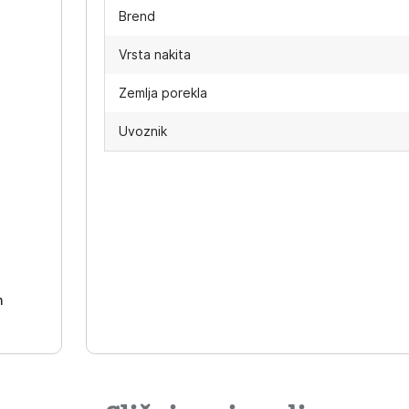
Brend
Vrsta nakita
Zemlja porekla
Uvoznik
-
h