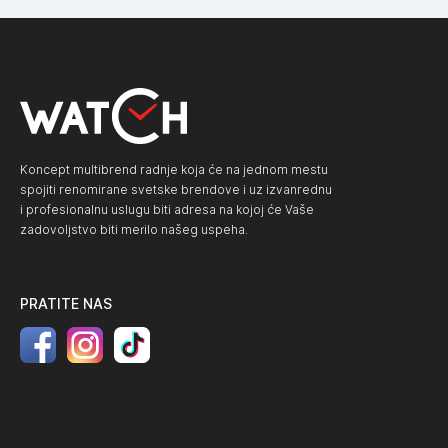
Koncept multibrend radnje koja će na jednom mestu
spojiti renomirane svetske brendove i uz izvanrednu
i profesionalnu uslugu biti adresa na kojoj će Vaše
zadovoljstvo biti merilo našeg uspeha.
PRATITE NAS