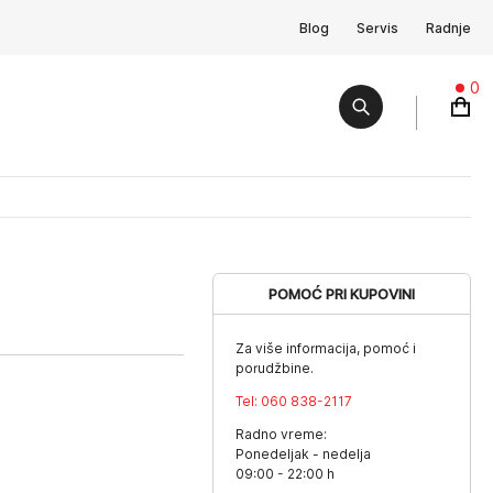
Blog
Servis
Radnje
0
POMOĆ PRI KUPOVINI
Za više informacija, pomoć i
porudžbine.
Tel:
060 838-2117
Radno vreme:
Ponedeljak - nedelja
09:00 - 22:00 h