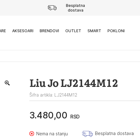
Besplatna
dostava
ARE
AKSESOARI
BRENDOVI
OUTLET
SMART
POKLONI
Liu Jo LJ2144M12
Šifra artikla: LJ2144M12
3.480,00
RSD
Besplatna dostava
Nema na stanju