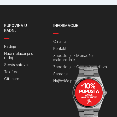
KUPOVINA U
INFORMACIJE
RADNJI
O nama
Radnje
Kontakt
Načini plaćanja u
Zaposlenje - Menadžer
radnji
maloprodaje
Servis satova
Zaposlenje - Generalna prijava
Tax free
Saradnja
Gift card
Najčešća pitanja