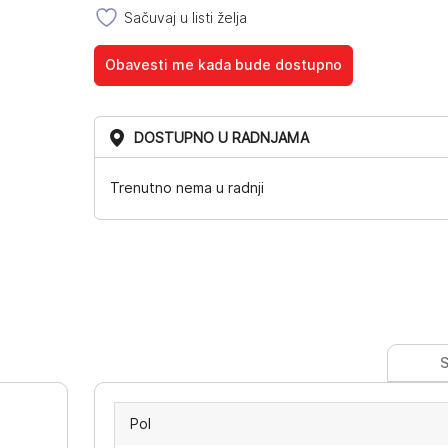
Sačuvaj u listi želja
Obavesti me kada bude dostupno
DOSTUPNO U RADNJAMA
Trenutno nema u radnji
S
Pol