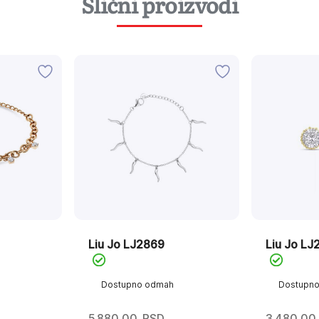
Slični proizvodi
Liu Jo LJ2869
Liu Jo LJ
Dostupno odmah
Dostupn
5.880,00
RSD
3.480,00