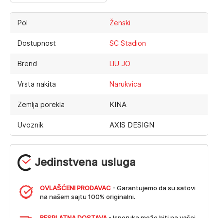
Pol
Ženski
Dostupnost
SC Stadion
Brend
LIU JO
Vrsta nakita
Narukvica
KINA
Zemlja porekla
AXIS DESIGN
Uvoznik
Jedinstvena usluga
OVLAŠĆENI PRODAVAC
- Garantujemo da su satovi
na našem sajtu 100% originalni.
BESPLATNA DOSTAVA
- Isporuka može biti na vašoj