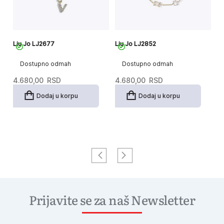
Liu Jo LJ2677
Liu Jo LJ2852
Li
Dostupno odmah
Dostupno odmah
4.680,00
RSD
4.680,00
RSD
4
Dodaj u korpu
Dodaj u korpu
Prijavite se za naš Newsletter