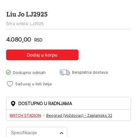
Liu Jo LJ2925
Šifra artikla: LJ2925
4.080,00
RSD
Dodaj u korpu
Besplatna dostava
Dostupno odmah
Sačuvaj u listi želja
DOSTUPNO U RADNJAMA
-
WATCH STADION
Beograd (Voždovac) - Zaplanjska 32
Specifikacije