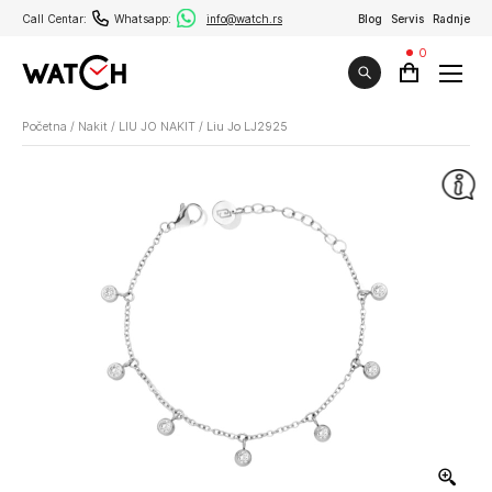
Call Centar:
Whatsapp:
info@watch.rs
Blog
Servis
Radnje
0
Početna
/
Nakit
/
LIU JO NAKIT
/
Liu Jo LJ2925